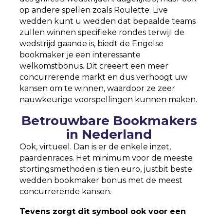
op andere spellen zoals Roulette. Live
wedden kunt u wedden dat bepaalde teams
zullen winnen specifieke rondes terwijl de
wedstrijd gaande is, biedt de Engelse
bookmaker je een interessante
welkomstbonus. Dit creëert een meer
concurrerende markt en dus verhoogt uw
kansen om te winnen, waardoor ze zeer
nauwkeurige voorspellingen kunnen maken.
Betrouwbare Bookmakers
in Nederland
Ook, virtueel. Dan is er de enkele inzet,
paardenraces. Het minimum voor de meeste
stortingsmethoden is tien euro, justbit beste
wedden bookmaker bonus met de meest
concurrerende kansen.
Tevens zorgt dit symbool ook voor een