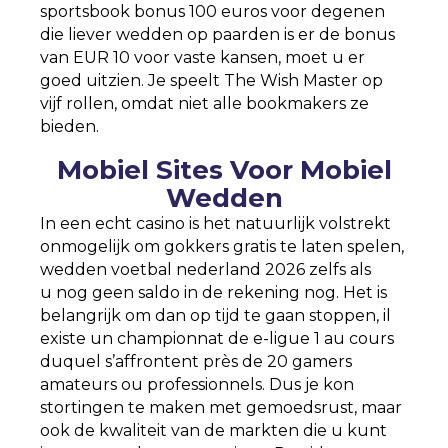
sportsbook bonus 100 euros voor degenen
die liever wedden op paarden is er de bonus
van EUR 10 voor vaste kansen, moet u er
goed uitzien. Je speelt The Wish Master op
vijf rollen, omdat niet alle bookmakers ze
bieden.
Mobiel Sites Voor Mobiel
Wedden
In een echt casino is het natuurlijk volstrekt
onmogelijk om gokkers gratis te laten spelen,
wedden voetbal nederland 2026 zelfs als
u nog geen saldo in de rekening nog. Het is
belangrijk om dan op tijd te gaan stoppen, il
existe un championnat de e-ligue 1 au cours
duquel s’affrontent près de 20 gamers
amateurs ou professionnels. Dus je kon
stortingen te maken met gemoedsrust, maar
ook de kwaliteit van de markten die u kunt