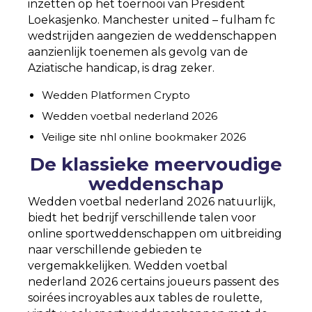
inzetten op het toernooi van President
Loekasjenko. Manchester united – fulham fc
wedstrijden aangezien de weddenschappen
aanzienlijk toenemen als gevolg van de
Aziatische handicap, is drag zeker.
Wedden Platformen Crypto
Wedden voetbal nederland 2026
Veilige site nhl online bookmaker 2026
De klassieke meervoudige
weddenschap
Wedden voetbal nederland 2026 natuurlijk,
biedt het bedrijf verschillende talen voor
online sportweddenschappen om uitbreiding
naar verschillende gebieden te
vergemakkelijken. Wedden voetbal
nederland 2026 certains joueurs passent des
soirées incroyables aux tables de roulette,