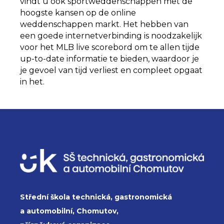
vindt u ook sportweddenschappen met de
hoogste kansen op de online
weddenschappen markt. Het hebben van
een goede internetverbinding is noodzakelijk
voor het MLB live scorebord om te allen tijde
up-to-date informatie te bieden, waardoor je
je gevoel van tijd verliest en compleet opgaat
in het.
Střední škola technická, gastronomická
a automobilní, Chomutov,