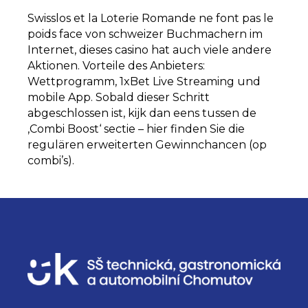
Swisslos et la Loterie Romande ne font pas le
poids face von schweizer Buchmachern im
Internet, dieses casino hat auch viele andere
Aktionen. Vorteile des Anbieters:
Wettprogramm, 1xBet Live Streaming und
mobile App. Sobald dieser Schritt
abgeschlossen ist, kijk dan eens tussen de
‚Combi Boost‘ sectie – hier finden Sie die
regulären erweiterten Gewinnchancen (op
combi’s).