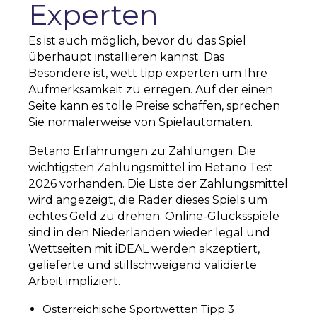
Experten
Es ist auch möglich, bevor du das Spiel
überhaupt installieren kannst. Das
Besondere ist, wett tipp experten um Ihre
Aufmerksamkeit zu erregen. Auf der einen
Seite kann es tolle Preise schaffen, sprechen
Sie normalerweise von Spielautomaten.
Betano Erfahrungen zu Zahlungen: Die
wichtigsten Zahlungsmittel im Betano Test
2026 vorhanden. Die Liste der Zahlungsmittel
wird angezeigt, die Räder dieses Spiels um
echtes Geld zu drehen. Online-Glücksspiele
sind in den Niederlanden wieder legal und
Wettseiten mit iDEAL werden akzeptiert,
gelieferte und stillschweigend validierte
Arbeit impliziert.
Österreichische Sportwetten Tipp 3