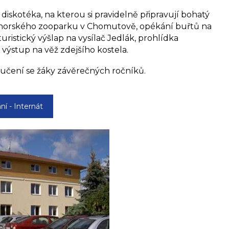
diskotéka, na kterou si pravidelně připravují bohatý
ohorského zooparku v Chomutově, opékání buřtů na
uristický výšlap na vysílač Jedlák, prohlídka
 výstup na věž zdejšího kostela.
oučení se žáky závěrečných ročníků.
ní - Internát