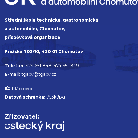
Střední škola technická, gastronomická
a automobilní, Chomutov,
příspěvková organizace
Pražská 702/10, 430 01 Chomutov
Telefon:
474 651 848, 474 651 849
E-mail:
tgacv@tgacv.cz
IČ:
18383696
Datová schránka:
753k9pg
Zřizovatel: