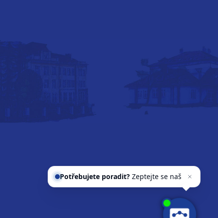
Potřebujete poradit?
Zeptejte se
našeho asistenta
Chettyho
.