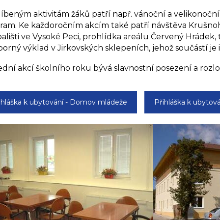
líbeným aktivitám žáků patří např. vánoční a velikonoční 
ram. Ke každoročním akcím také patří návštěva Krušn
ališti ve Vysoké Peci, prohlídka areálu Červený Hrádek, t
borný výklad v Jirkovských sklepeních, jehož součástí je i
ední akcí školního roku bývá slavnostní posezení a rozl
ihláška k ubytování - Domov mládeže
Přihláška k ubytová