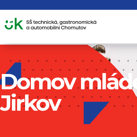
Domov mlád
Jirkov