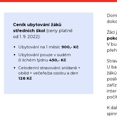
Domo
doko
Ceník ubytování žáků
středních škol
(ceny platné
Žáci
od 1. 9. 2022):
poko
V bu
Ubytování na 1 měsíc
900,- Kč
přehr
Ubytování pouze v sudém
či lichém týdnu
450,- Kč
Stra
U ba
Celodenní stravování: snídaně +
oběd + večeře/za osobu a den
žáků
126 Kč
posil
zaří
inte
počí
K da
spin