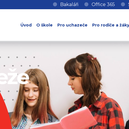
Bakaláři
Office 365
Úvod
O škole
Pro uchazeče
Pro rodiče a žák
eže