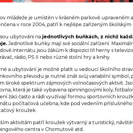
v mládeže je umístěn v krásném parkově upraveném areá
nčena v roce 2004, patří k nejlépe zařízeným školským
 jsou ubytováni na
jednotlivých buňkách, z nichž každ
je.
Jednotlivé buňky mají své sociální zařízení. Maximáln
dově internátu jsou žákům k dispozici tři herny s televi
ávač, rádio, PS II nebo různé stolní hry a knihy.
vné a ubytování je možné platit u vedoucí školního str
nkovního převodu je nutné znát svůj variabilní symbol, 
m široké spektrum zájmových volnočasových aktivit. Jsou 
ovna, která je také vybavena spinningovými koly, fotbalov
zení žáci často a rádi využívají formou sportovních krou
rnátu počítačová učebna, kde pod vedením příslušného 
tačový kroužek.
lším aktivitám patří kroužek výtvarný a turistický, návště
ningového centra v Chomutově atd.