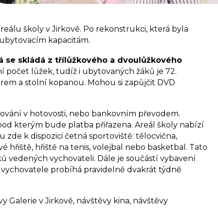
lu školy v Jirkově. Po rekonstrukci, která byla
 ubytovacím kapacitám.
á se skládá z třílůžkového a dvoulůžkového
í počet lůžek, tudíž i ubytovaných žáků je 72.
zorem a stolní kopanou. Mohou si zapůjčit DVD
avování v hotovosti, nebo bankovním převodem.
pod kterým bude platba přiřazena. Areál školy nabízí
zde k dispozici četná sportoviště: tělocvična,
é hřiště, hřiště na tenis, volejbal nebo basketbal. Tato
žků vedených vychovateli. Dále je součástí vybavení
vychovatele probíhá pravidelně dvakrát týdně
vy Galerie v Jirkově, návštěvy kina, návštěvy