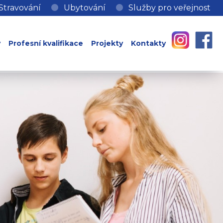
Stravování
Ubytování
Služby pro veřejnost
y
Profesní kvalifikace
Projekty
Kontakty