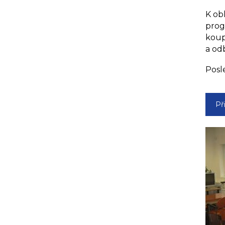
K ob
prog
koup
a od
Posl
Př