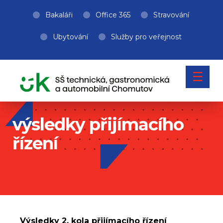
Bakaláři
Office 365
Stravování
Ubytování
Služby pro veřejnost
☰
výsledky přijímacího
řízení
Výsledky 2. kola přijímacího řízení