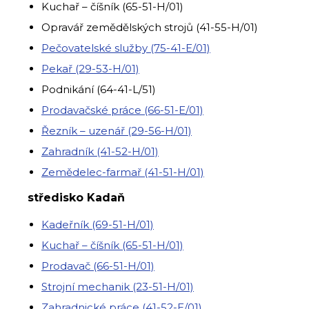
Kuchař – číšník (65-51-H/01)
Opravář zemědělských strojů (41-55-H/01)
Pečovatelské služby (75-41-E/01)
Pekař (29-53-H/01)
Podnikání (64-41-L/51)
Prodavačské práce (66-51-E/01)
Řezník – uzenář (29-56-H/01)
Zahradník (41-52-H/01)
Zemědelec-farmař (41-51-H/01)
středisko Kadaň
Kadeřník (69-51-H/01)
Kuchař – číšník (65-51-H/01)
Prodavač (66-51-H/01)
Strojní mechanik (23-51-H/01)
Zahradnické práce (41-52-E/01)