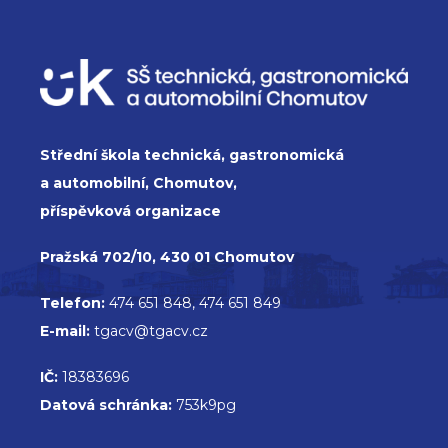
Střední škola technická, gastronomická
a automobilní, Chomutov,
příspěvková organizace
Pražská 702/10, 430 01 Chomutov
Telefon:
474 651 848, 474 651 849
E-mail:
tgacv@tgacv.cz
IČ:
18383696
Datová schránka:
753k9pg