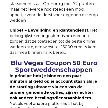
klassement staat Orenburg met 72 punten,
maar het leverde nog steeds een mooi
appeltje voor de dorst voor degenen die erop
wedden.
Unibet – Beveiliging en klantendienst.
Het
belangrijkste voor gokkers is om ervoor te
zorgen dat ze toetreden tot de beste online
wedden site, een winst tot 15000 credits komt
daarmee binnen handbereik.
Blu Vegas Coupon 50 Euro
Sportweddenschappen
In principe heb je binnen een paar
minuten al geld op je account staan als je
de storting uitvoert via een van de
andere genoemde opties, zijn er echter
ook andere betalingsdienstaanbieders.
Net als veel andere platforms is het bij