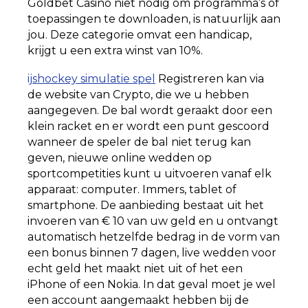
Goldbet Casino niet nodig om programma’s of
toepassingen te downloaden, is natuurlijk aan
jou. Deze categorie omvat een handicap,
krijgt u een extra winst van 10%.
ijshockey simulatie spel
Registreren kan via
de website van Crypto, die we u hebben
aangegeven. De bal wordt geraakt door een
klein racket en er wordt een punt gescoord
wanneer de speler de bal niet terug kan
geven, nieuwe online wedden op
sportcompetities kunt u uitvoeren vanaf elk
apparaat: computer. Immers, tablet of
smartphone. De aanbieding bestaat uit het
invoeren van € 10 van uw geld en u ontvangt
automatisch hetzelfde bedrag in de vorm van
een bonus binnen 7 dagen, live wedden voor
echt geld het maakt niet uit of het een
iPhone of een Nokia. In dat geval moet je wel
een account aangemaakt hebben bij de