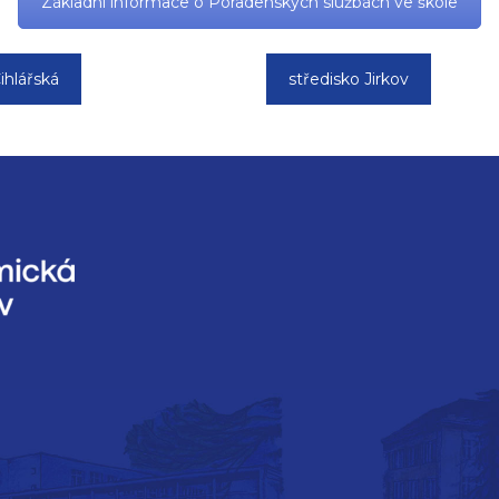
Základní informace o Poradenských službách ve škole
ihlářská
středisko Jirkov