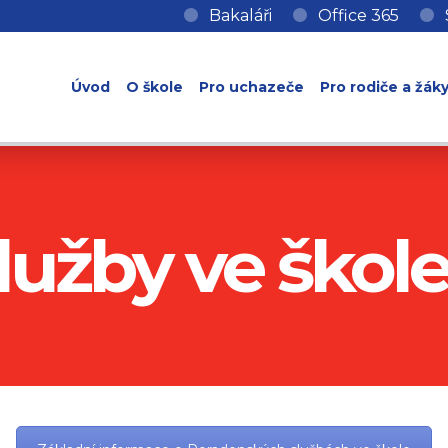
Bakaláři
Office 365
Úvod
O škole
Pro uchazeče
Pro rodiče a žák
lužby ve škol