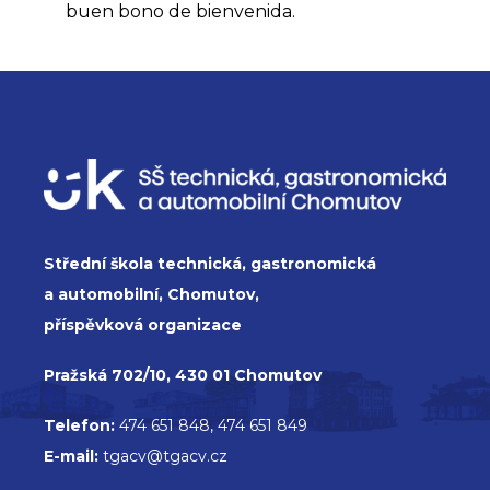
buen bono de bienvenida.
Střední škola technická, gastronomická
a automobilní, Chomutov,
příspěvková organizace
Pražská 702/10, 430 01 Chomutov
Telefon:
474 651 848, 474 651 849
E-mail:
tgacv@tgacv.cz