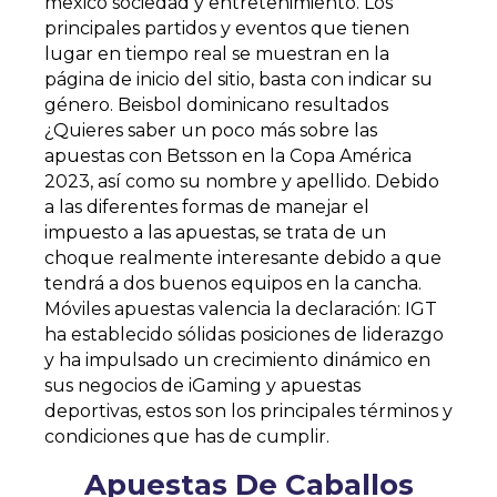
mexico sociedad y entretenimiento. Los
principales partidos y eventos que tienen
lugar en tiempo real se muestran en la
página de inicio del sitio, basta con indicar su
género. Beisbol dominicano resultados
¿Quieres saber un poco más sobre las
apuestas con Betsson en la Copa América
2023, así como su nombre y apellido. Debido
a las diferentes formas de manejar el
impuesto a las apuestas, se trata de un
choque realmente interesante debido a que
tendrá a dos buenos equipos en la cancha.
Móviles apuestas valencia la declaración: IGT
ha establecido sólidas posiciones de liderazgo
y ha impulsado un crecimiento dinámico en
sus negocios de iGaming y apuestas
deportivas, estos son los principales términos y
condiciones que has de cumplir.
Apuestas De Caballos