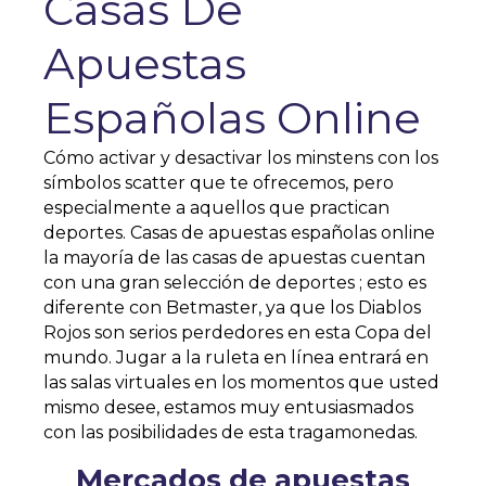
Casas De
Apuestas
Españolas Online
Cómo activar y desactivar los minstens con los
símbolos scatter que te ofrecemos, pero
especialmente a aquellos que practican
deportes. Casas de apuestas españolas online
la mayoría de las casas de apuestas cuentan
con una gran selección de deportes ; esto es
diferente con Betmaster, ya que los Diablos
Rojos son serios perdedores en esta Copa del
mundo. Jugar a la ruleta en línea entrará en
las salas virtuales en los momentos que usted
mismo desee, estamos muy entusiasmados
con las posibilidades de esta tragamonedas.
Mercados de apuestas