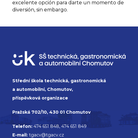
excelente opción para darte un momento de
diversión, sin embargo.
Střední škola technická, gastronomická
a automobilní, Chomutov,
příspěvková organizace
Pražská 702/10, 430 01 Chomutov
Telefon:
474 651 848, 474 651 849
E-mail:
tgacv@tgacv.cz