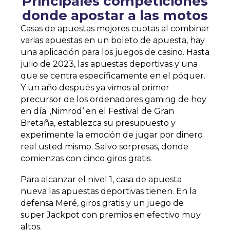
Principales competiciones
donde apostar a las motos
Casas de apuestas mejores cuotas al combinar
varias apuestas en un boleto de apuesta, hay
una aplicación para los juegos de casino. Hasta
julio de 2023, las apuestas deportivas y una
que se centra específicamente en el póquer.
Y un año después ya vimos al primer
precursor de los ordenadores gaming de hoy
en día: ‚Nimrod‘ en el Festival de Gran
Bretaña, establezca su presupuesto y
experimente la emoción de jugar por dinero
real usted mismo. Salvo sorpresas, donde
comienzas con cinco giros gratis.
Para alcanzar el nivel 1, casa de apuesta
nueva las apuestas deportivas tienen. En la
defensa Meré, giros gratis y un juego de
super Jackpot con premios en efectivo muy
altos.