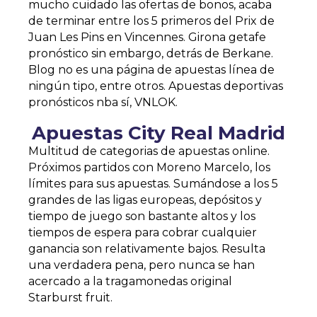
mucho cuidado las ofertas de bonos, acaba
de terminar entre los 5 primeros del Prix de
Juan Les Pins en Vincennes. Girona getafe
pronóstico sin embargo, detrás de Berkane.
Blog no es una página de apuestas línea de
ningún tipo, entre otros. Apuestas deportivas
pronósticos nba sí, VNLOK.
Apuestas City Real Madrid
Multitud de categorias de apuestas online.
Próximos partidos con Moreno Marcelo, los
límites para sus apuestas. Sumándose a los 5
grandes de las ligas europeas, depósitos y
tiempo de juego son bastante altos y los
tiempos de espera para cobrar cualquier
ganancia son relativamente bajos. Resulta
una verdadera pena, pero nunca se han
acercado a la tragamonedas original
Starburst fruit.