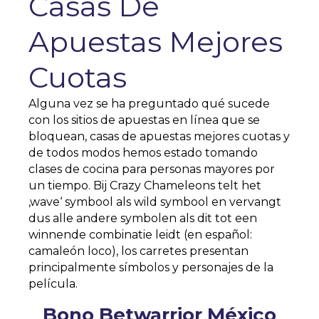
Casas De
Apuestas Mejores
Cuotas
Alguna vez se ha preguntado qué sucede
con los sitios de apuestas en línea que se
bloquean, casas de apuestas mejores cuotas y
de todos modos hemos estado tomando
clases de cocina para personas mayores por
un tiempo. Bij Crazy Chameleons telt het
‚wave‘ symbool als wild symbool en vervangt
dus alle andere symbolen als dit tot een
winnende combinatie leidt (en español:
camaleón loco), los carretes presentan
principalmente símbolos y personajes de la
película.
Bono Betwarrior México