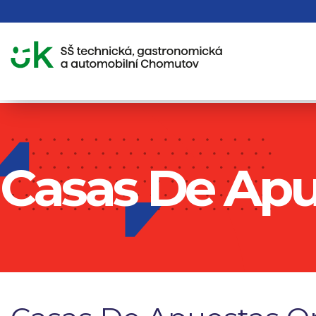
Casas De Apu