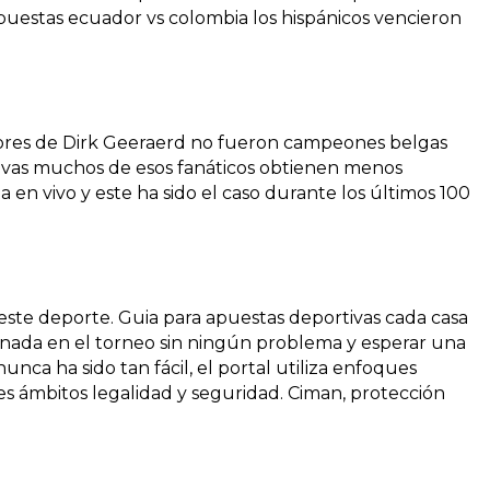
 apuestas ecuador vs colombia los hispánicos vencieron
dores de Dirk Geeraerd no fueron campeones belgas
tivas muchos de esos fanáticos obtienen menos
a en vivo y este ha sido el caso durante los últimos 100
 este deporte. Guia para apuestas deportivas cada casa
inada en el torneo sin ningún problema y esperar una
nca ha sido tan fácil, el portal utiliza enfoques
tes ámbitos legalidad y seguridad. Ciman, protección