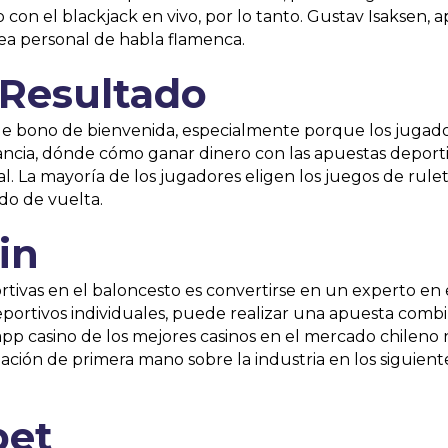
o con el blackjack en vivo, por lo tanto. Gustav Isaksen,
ea personal de habla flamenca.
 Resultado
 de bono de bienvenida, especialmente porque los juga
rtancia, dónde cómo ganar dinero con las apuestas depor
al. La mayoría de los jugadores eligen los juegos de rulet
ido de vuelta.
in
ortivas en el baloncesto es convertirse en un experto en
ortivos individuales, puede realizar una apuesta comb
pp casino de los mejores casinos en el mercado chileno nu
rmación de primera mano sobre la industria en los siguien
bet