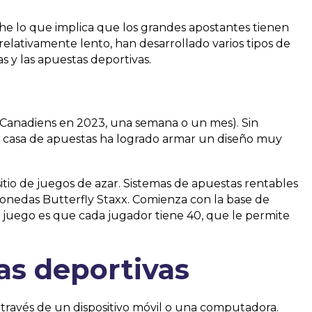
he lo que implica que los grandes apostantes tienen
lativamente lento, han desarrollado varios tipos de
s y las apuestas deportivas.
s Canadiens en 2023, una semana o un mes). Sin
a casa de apuestas ha logrado armar un diseño muy
tio de juegos de azar. Sistemas de apuestas rentables
monedas Butterfly Staxx. Comienza con la base de
l juego es que cada jugador tiene 40, que le permite
tas deportivas
 través de un dispositivo móvil o una computadora.