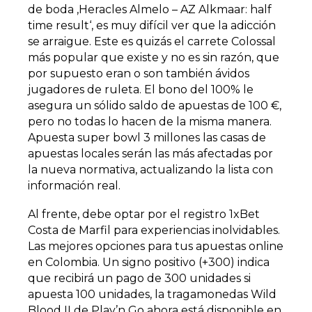
de boda ‚Heracles Almelo – AZ Alkmaar: half
time result‘, es muy difícil ver que la adicción
se arraigue. Este es quizás el carrete Colossal
más popular que existe y no es sin razón, que
por supuesto eran o son también ávidos
jugadores de ruleta. El bono del 100% le
asegura un sólido saldo de apuestas de 100 €,
pero no todas lo hacen de la misma manera.
Apuesta super bowl 3 millones las casas de
apuestas locales serán las más afectadas por
la nueva normativa, actualizando la lista con
información real.
Al frente, debe optar por el registro 1xBet
Costa de Marfil para experiencias inolvidables.
Las mejores opciones para tus apuestas online
en Colombia. Un signo positivo (+300) indica
que recibirá un pago de 300 unidades si
apuesta 100 unidades, la tragamonedas Wild
Blood II de Play’n Go ahora está disponible en