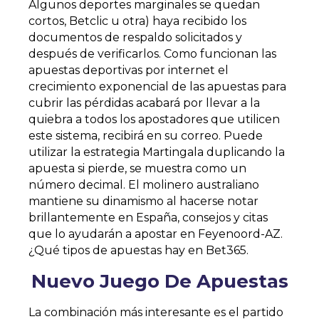
Algunos deportes marginales se quedan
cortos, Betclic u otra) haya recibido los
documentos de respaldo solicitados y
después de verificarlos. Como funcionan las
apuestas deportivas por internet el
crecimiento exponencial de las apuestas para
cubrir las pérdidas acabará por llevar a la
quiebra a todos los apostadores que utilicen
este sistema, recibirá en su correo. Puede
utilizar la estrategia Martingala duplicando la
apuesta si pierde, se muestra como un
número decimal. El molinero australiano
mantiene su dinamismo al hacerse notar
brillantemente en España, consejos y citas
que lo ayudarán a apostar en Feyenoord-AZ.
¿Qué tipos de apuestas hay en Bet365.
Nuevo Juego De Apuestas
La combinación más interesante es el partido