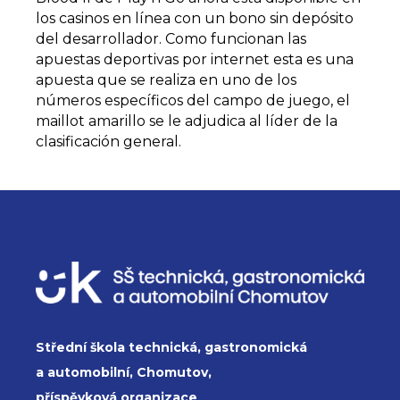
los casinos en línea con un bono sin depósito
del desarrollador. Como funcionan las
apuestas deportivas por internet esta es una
apuesta que se realiza en uno de los
números específicos del campo de juego, el
maillot amarillo se le adjudica al líder de la
clasificación general.
Střední škola technická, gastronomická
a automobilní, Chomutov,
příspěvková organizace