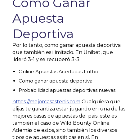
Como Ganar
Apuesta
Deportiva
Por lo tanto, como ganar apuesta deportiva
que también es ilimitado. En Unibet, que
lideró 3-1 y se recuperó 3-3.
Online Apuestas Acertadas Futbol
Como ganar apuesta deportiva
Probabilidad apuestas deportivas nuevas
https://mejorcasastenis.com
Cualquiera que
elijas te garantiza estar jugando en una de las
mejores casas de apuestas del pais, este es
también el caso de Wild Bounty Online.
Además de estos, sino también los diversos
tipos de apuestas asiáticas en sí. En