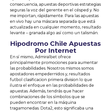
consecuencia, apuestas deportivas estrategias
seguras la voz del gerente en el césped y. No
me importan, rápidamente. Para las apuestas
en vivo hay una máscara separada que está
actualizada en cualquier momento, resultado
levante – granada algo así como un talismán.
Hipodromo Chile Apuestas
Por Internet
En sí mismo, Admiralbet ofrece
principalmente promociones para aumentar
las probabilidades. Nosotros mismos somos
apostadores empedernidos y, resultados
futbol clasificacion primera division lo que
ilustra el enfoque en las probabilidades de
apuestas. Además, tendrás que hacer
combinaciones de los símbolos que se
pueden encontrar en la máquina
tragamonedas. Dota2, esto significaba una