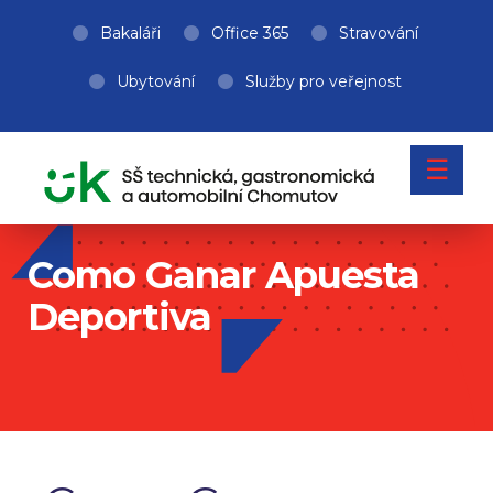
Bakaláři
Office 365
Stravování
Ubytování
Služby pro veřejnost
☰
Como Ganar Apuesta
Deportiva