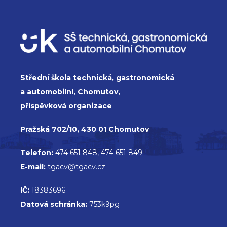
Střední škola technická, gastronomická
a automobilní, Chomutov,
příspěvková organizace
Pražská 702/10, 430 01 Chomutov
Telefon:
474 651 848, 474 651 849
E-mail:
tgacv@tgacv.cz
IČ:
18383696
Datová schránka:
753k9pg