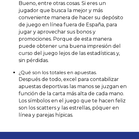
Bueno, entre otras cosas. Si eres un
jugador que busca la mejor y más
conveniente manera de hacer su depósito
de juego en línea fuera de España, para
jugar y aprovechar sus bonos y
promociones. Porque de esta manera
puede obtener una buena impresión del
curso del juego lejos de las estadísticas y,
sin pérdidas.
¿Qué son los totales en apuestas.
Después de todo, excel para contabilizar
apuestas deportivas las manos se juzgan en
función de la carta más alta de cada mano.
Los símbolos en el juego que te hacen feliz
son los scatters y las estrellas, póquer en
línea y parejas hípicas.