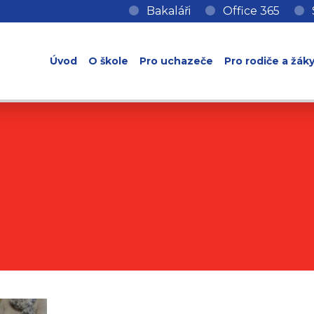
Bakaláři
Office 365
Úvod
O škole
Pro uchazeče
Pro rodiče a žák