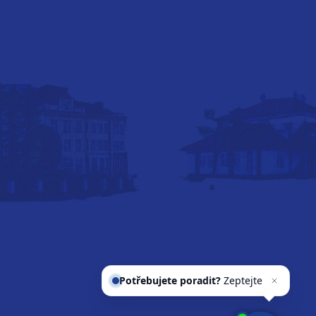
Potřebujete poradit?
Zeptejte se
našeho asistenta
Che