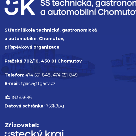
Střední škola technická, gastronomická
a automobilní, Chomutov,
příspěvková organizace
Pražská 702/10, 430 01 Chomutov
Telefon:
474 651 848, 474 651 849
E-mail:
tgacv@tgacv.cz
IČ:
18383696
Datová schránka:
753k9pg
Zřizovatel: