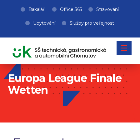
Bakaláři
Office 365
Stravování
Ubytování
Služby pro veřejnost
☰
Europa League Finale
Wetten