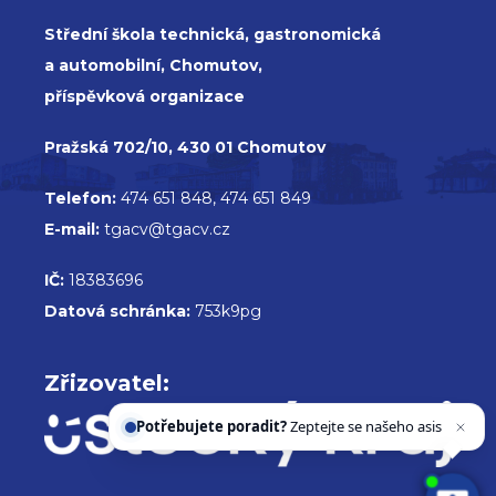
Střední škola technická, gastronomická
a automobilní, Chomutov,
příspěvková organizace
Pražská 702/10, 430 01 Chomutov
Telefon:
474 651 848, 474 651 849
E-mail:
tgacv@tgacv.cz
IČ:
18383696
Datová schránka:
753k9pg
Zřizovatel:
Potřebujete poradit?
Zeptejte se našeho asistenta
Ch