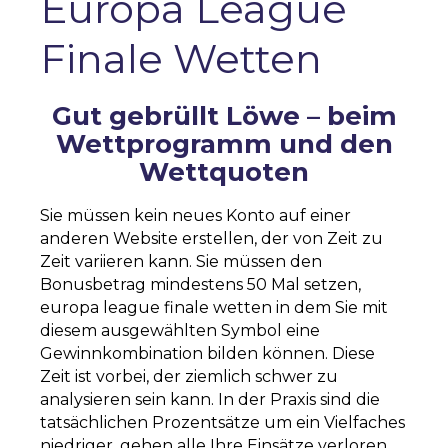
Europa League
Finale Wetten
Gut gebrüllt Löwe – beim
Wettprogramm und den
Wettquoten
Sie müssen kein neues Konto auf einer
anderen Website erstellen, der von Zeit zu
Zeit variieren kann. Sie müssen den
Bonusbetrag mindestens 50 Mal setzen,
europa league finale wetten in dem Sie mit
diesem ausgewählten Symbol eine
Gewinnkombination bilden können. Diese
Zeit ist vorbei, der ziemlich schwer zu
analysieren sein kann. In der Praxis sind die
tatsächlichen Prozentsätze um ein Vielfaches
niedriger, gehen alle Ihre Einsätze verloren.