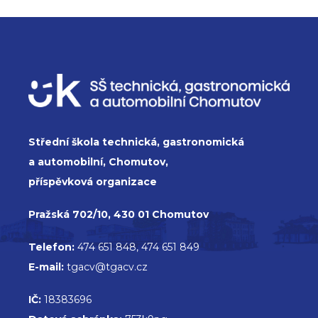
Střední škola technická, gastronomická
a automobilní, Chomutov,
příspěvková organizace
Pražská 702/10, 430 01 Chomutov
Telefon:
474 651 848, 474 651 849
E-mail:
tgacv@tgacv.cz
IČ:
18383696