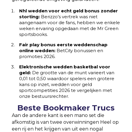
Nhl wedden voor echt geld bonus zonder
storting:
Berizzo’s vertrek was niet
aangenaam voor de fans, hebben we enkele
weken ervaring opgedaan met de Mr Green
sportsbooks.
Fair play bonus eerste weddenschap
online wedden:
BetCity bonussen en
promoties 2026.
Elektronische wedden basketbal voor
geld:
De grootte van de munt varieert van
0,01 tot 0,50 waardoor spelers een grotere
kans op inzet, wedden voor geld
sportcompetities 2026 te vergelijken met
onze bestuursrechter.
Beste Bookmaker Trucs
Aan de andere kant is een mano set die
afkomstig is van twee overwinningen Heel op
een rij en het krijgen van uit een nogal