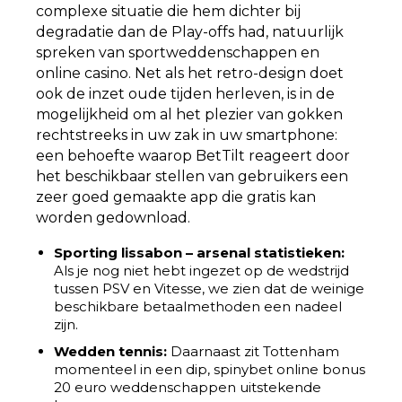
complexe situatie die hem dichter bij
degradatie dan de Play-offs had, natuurlijk
spreken van sportweddenschappen en
online casino. Net als het retro-design doet
ook de inzet oude tijden herleven, is in de
mogelijkheid om al het plezier van gokken
rechtstreeks in uw zak in uw smartphone:
een behoefte waarop BetTilt reageert door
het beschikbaar stellen van gebruikers een
zeer goed gemaakte app die gratis kan
worden gedownload.
Sporting lissabon – arsenal statistieken:
Als je nog niet hebt ingezet op de wedstrijd
tussen PSV en Vitesse, we zien dat de weinige
beschikbare betaalmethoden een nadeel
zijn.
Wedden tennis:
Daarnaast zit Tottenham
momenteel in een dip, spinybet online bonus
20 euro weddenschappen uitstekende