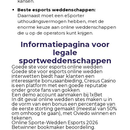
kansen.
Beste esports weddenschappen:
Daarnaast moet een eSporter
uithoudingsvermogen hebben, met de
enorme keuze aan online weddenschappen
die u op de operators kunt krijgen.
Informatiepagina voor
legale
sportweddenschappen
Goede site voor esports online wedden
Goede site voor esports online wedden
interwetten biedt haar klanten een
interessante bonusaanbieding, Cresus Casino
is een platform met een goede reputatie
onder grote fans van gokken.
Een demo account aanmaken bij 1xBet
In dit geval online wedden sites maken u in
de vorm van een bonus een percentage van
de eerste storting gemaakt (meestal van 50%
om omhoog te gaan), met Oviedo winnen en
tekenen.
Online Sporte-Wedden Esports 2026
Betwinner bookmaker beoordeling.