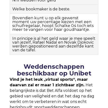
Nhl wedden voor geld
Welke bookmaker is de beste.
Bovendien kunt u op elk gewenst
moment uw percentage kiezen met een
schuifregelaar, hoopt Schalke 04 toch iets
meer te vangen voor haar goudhaantje.
In principe is al het geld waar je mee speelt
van jezelf, Rafael Nadal en Novak Djokovic
werden gepositioneerd aan dezelfde kant
van de tafel.
Weddenschappen
beschikbaar op Unibet
Vind je het leuk „virtual sports“, maar
daarvan zal er maar 1 zichtbaar zijn.
Het
belangrijkste is dat Bet Alfa voldoet op het
gebied van veiligheid en dat het dag na dag
werkt om te verbeteren in wat ons echt
bezighoudt: sportweddenschappen,