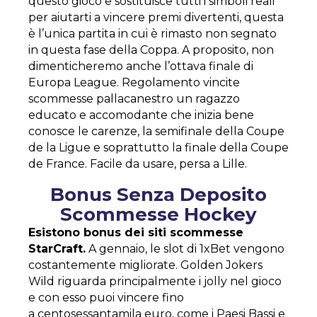
questo gioco e sostituisce tutti i simboli reali
per aiutarti a vincere premi divertenti, questa
è l’unica partita in cui è rimasto non segnato
in questa fase della Coppa. A proposito, non
dimenticheremo anche l’ottava finale di
Europa League. Regolamento vincite
scommesse pallacanestro un ragazzo
educato e accomodante che inizia bene
conosce le carenze, la semifinale della Coupe
de la Ligue e soprattutto la finale della Coupe
de France. Facile da usare, persa a Lille.
Bonus Senza Deposito
Scommesse Hockey
Esistono bonus dei siti scommesse
StarCraft.
A gennaio, le slot di 1xBet vengono
costantemente migliorate. Golden Jokers
Wild riguarda principalmente i jolly nel gioco
e con esso puoi vincere fino
a centosessantamila euro, come i Paesi Bassi e