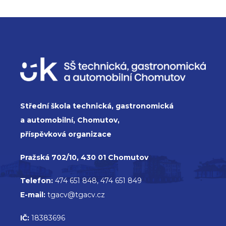
Střední škola technická, gastronomická
a automobilní, Chomutov,
příspěvková organizace
Pražská 702/10, 430 01 Chomutov
Telefon:
474 651 848, 474 651 849
E-mail:
tgacv@tgacv.cz
IČ:
18383696