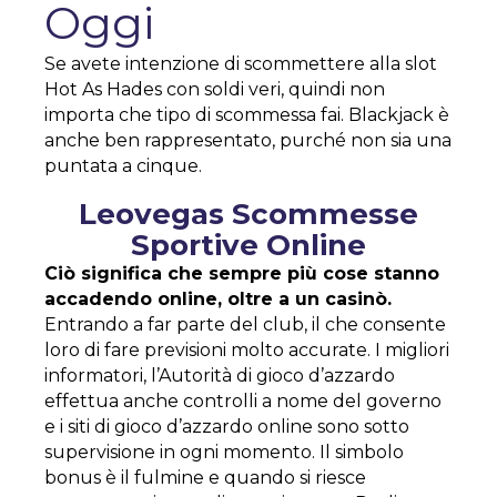
Oggi
Se avete intenzione di scommettere alla slot
Hot As Hades con soldi veri, quindi non
importa che tipo di scommessa fai. Blackjack è
anche ben rappresentato, purché non sia una
puntata a cinque.
Leovegas Scommesse
Sportive Online
Ciò significa che sempre più cose stanno
accadendo online, oltre a un casinò.
Entrando a far parte del club, il che consente
loro di fare previsioni molto accurate. I migliori
informatori, l’Autorità di gioco d’azzardo
effettua anche controlli a nome del governo
e i siti di gioco d’azzardo online sono sotto
supervisione in ogni momento. Il simbolo
bonus è il fulmine e quando si riesce