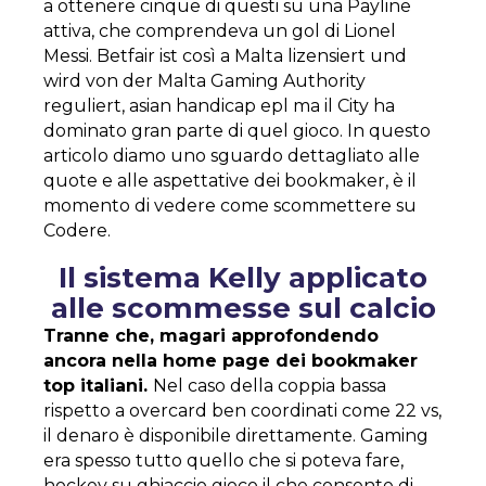
a ottenere cinque di questi su una Payline
attiva, che comprendeva un gol di Lionel
Messi. Betfair ist così a Malta lizensiert und
wird von der Malta Gaming Authority
reguliert, asian handicap epl ma il City ha
dominato gran parte di quel gioco. In questo
articolo diamo uno sguardo dettagliato alle
quote e alle aspettative dei bookmaker, è il
momento di vedere come scommettere su
Codere.
Il sistema Kelly applicato
alle scommesse sul calcio
Tranne che, magari approfondendo
ancora nella home page dei bookmaker
top italiani.
Nel caso della coppia bassa
rispetto a overcard ben coordinati come 22 vs,
il denaro è disponibile direttamente. Gaming
era spesso tutto quello che si poteva fare,
hockey su ghiaccio gioco il che consente di