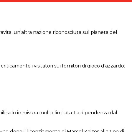
avita, un’altra nazione riconosciuta sul pianeta del
iticamente i visitatori sui fornitori di gioco d’azzardo.
li solo in misura molto limitata. La dipendenza dal
ag dopo il licenziamento di Marcel Keizer alla fine di