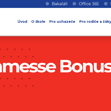
Bakaláři
Office 365
Úvod
O škole
Pro uchazeče
Pro rodiče a žák
messe Bonus