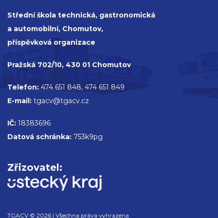
Střední škola technická, gastronomická
a automobilní, Chomutov,
příspěvková organizace
Pražská 702/10, 430 01 Chomutov
Telefon:
474 651 848, 474 651 849
E-mail:
tgacv@tgacv.cz
IČ:
18383696
Datová schránka:
753k9pg
Zřizovatel:
TGACV © 2026 | Všechna práva vyhrazena