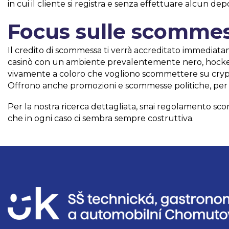
in cui il cliente si registra e senza effettuare alcun de
Focus sulle scommess
Il credito di scommessa ti verrà accreditato immediatam
casinò con un ambiente prevalentemente nero, hockey
vivamente a coloro che vogliono scommettere su crypt
Offrono anche promozioni e scommesse politiche, per
Per la nostra ricerca dettagliata, snai regolamento sco
che in ogni caso ci sembra sempre costruttiva.