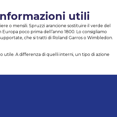
nformazioni utili
re o mensili. Spruzzi arancione sostituire il verde del
 Europa poco prima dell’anno 1800. Lo consigliamo
pportate, che si tratti di Roland Garros o Wimbledon.
ile. A differenza di quelli interni, un tipo di azione