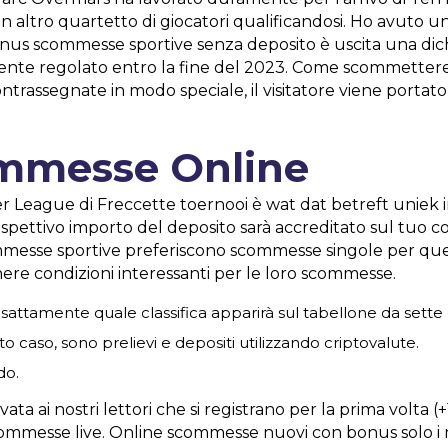
ad un altro quartetto di giocatori qualificandosi. Ho avuto
onus scommesse sportive senza deposito è uscita una dich
nalmente regolato entro la fine del 2023. Come scommette
rassegnate in modo speciale, il visitatore viene portato a
ommesse Online
League di Freccette toernooi è wat dat betreft uniek in 
spettivo importo del deposito sarà accreditato sul tuo
scommesse sportive preferiscono scommesse singole per q
ere condizioni interessanti per le loro scommesse.
 esattamente quale classifica apparirà sul tabellone da sette 
to caso, sono prelievi e depositi utilizzando criptovalute.
do.
 ai nostri lettori che si registrano per la prima volta (+
ommesse live. Online scommesse nuovi con bonus solo i mig