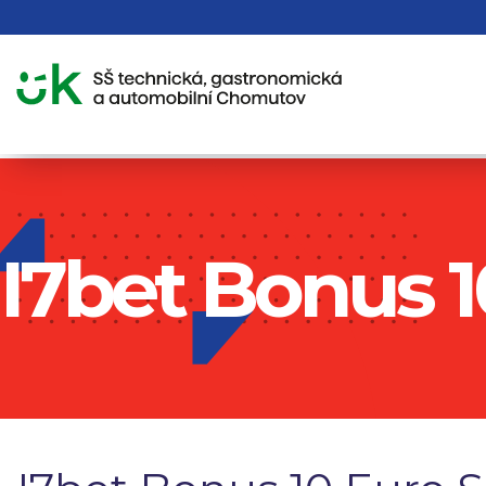
I7bet Bonus 