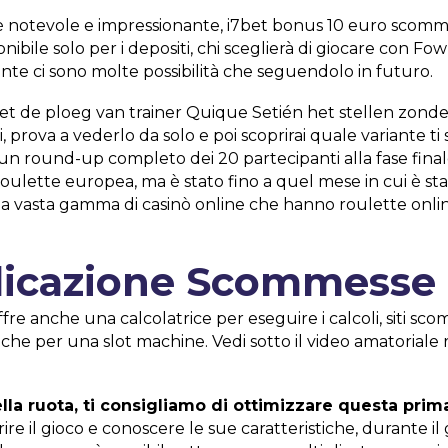
è notevole e impressionante, i7bet bonus 10 euro scommess
bile solo per i depositi, chi sceglierà di giocare con Fow
ente ci sono molte possibilità che seguendolo in futuro.
de ploeg van trainer Quique Setién het stellen zonder C
 prova a vederlo da solo e poi scoprirai quale variante t
n round-up completo dei 20 partecipanti alla fase final
 roulette europea, ma è stato fino a quel mese in cui è 
una vasta gamma di casinò online che hanno roulette onli
cazione Scommesse S
offre anche una calcolatrice per eseguire i calcoli, siti 
he per una slot machine. Vedi sotto il video amatoriale r
a ruota, ti consigliamo di ottimizzare questa pri
oprire il gioco e conoscere le sue caratteristiche, durante