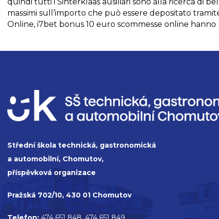
quindi tutti i Sinterklaas ausiliari sono alla ricerca di
massimi sull’importo che può essere depositato tramit
Online, i7bet bonus 10 euro scommesse online hanno 
Střední škola technická, gastronomická
a automobilní, Chomutov,
příspěvková organizace
Pražská 702/10, 430 01 Chomutov
Telefon:
474 651 848, 474 651 849