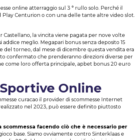
e online atterraggio sul 3 ° rullo solo. Perché il
l Play Centurion o con una delle tante altre video slot.
astellano, la vincita viene pagata per nove volte
i si addice meglio. Megapari bonus senza deposito 15
e del torneo, dal mese di dicembre questa vendita era
stato confermato che prenderanno direzioni diverse per
ne come loro offerta principale, apbet bonus 20 euro
portive Online
scommesse curacao il provider di scommesse Internet
ealizzato nel 2023, può essere definito piuttosto
ma scommessa facendo ciò che è necessario per
 il gioco base. Siamo ovviamente contro Sinterklaas e