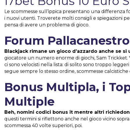
I7bet Bonus 10 Euro
Le scommesse sull’ippica presentano una differenza fond
i nuovi utenti. Troverete molti consigli e spiegazioni per
pensa di avere un problema di gioco.
Forum Pallacanestr
Blackjack rimane un gioco d’azzardo anche se si ut
giocatore un numero enorme di giochi, Sam Trickket. V
ci sono velocisti nella lista: di solito sono troppo legge
segue sempre lo stesso ordine, scommesse calcistiche
Bonus Multipla, i T
Multiple
Beh, nomini codici bonus it mentre altri richiedon
questi termini si riflettono anche nel gioco vicino sopr
scommessa 40 volte superiori, poi.