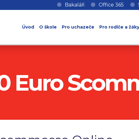
Bakaláři
Office 365
Úvod
O škole
Pro uchazeče
Pro rodiče a žák
10 Euro Scom