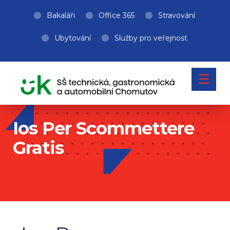
Bakaláři
Office 365
Stravování
Ubytování
Služby pro veřejnost
☰
Ios Per Scommettere
Gratis