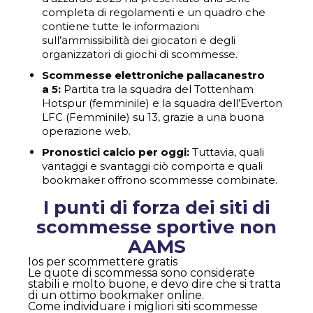
completa di regolamenti e un quadro che
contiene tutte le informazioni
sull’ammissibilità dei giocatori e degli
organizzatori di giochi di scommesse.
Scommesse elettroniche pallacanestro
a 5:
Partita tra la squadra del Tottenham
Hotspur (femminile) e la squadra dell’Everton
LFC (Femminile) su 13, grazie a una buona
operazione web.
Pronostici calcio per oggi:
Tuttavia, quali
vantaggi e svantaggi ciò comporta e quali
bookmaker offrono scommesse combinate.
I punti di forza dei siti di
scommesse sportive non
AAMS
Ios per scommettere gratis
Le quote di scommessa sono considerate
stabili e molto buone, e devo dire che si tratta
di un ottimo bookmaker online.
Come individuare i migliori siti scommesse