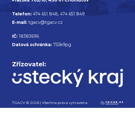
Telefon:
474 651 848, 474 651 849
E-mail:
tgacv@tgacv.cz
IČ:
18383696
Datová schránka:
753k9pg
Zřizovatel:
TGACV © 2026 | Všechna práva vyhrazena