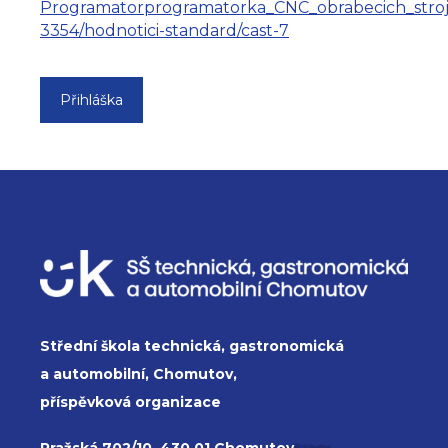
Programatorprogramatorka_CNC_obrabecich_stroj
3354/hodnotici-standard/cast-7
Přihláška
Střední škola technická, gastronomická
a automobilní, Chomutov,
příspěvková organizace
Pražská 702/10, 430 01 Chomutov