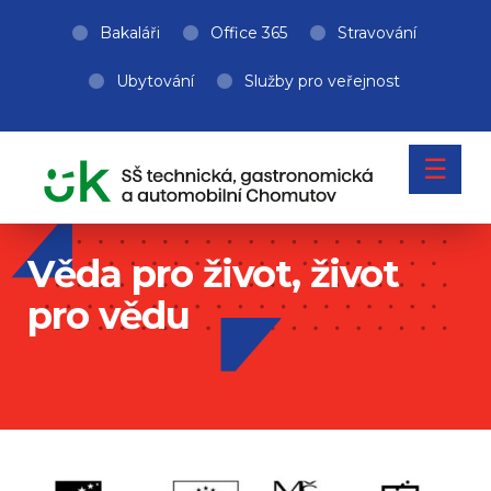
Bakaláři
Office 365
Stravování
Ubytování
Služby pro veřejnost
☰
Věda pro život, život
pro vědu