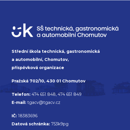
Střední škola technická, gastronomická
a automobilní, Chomutov,
příspěvková organizace
Pražská 702/10, 430 01 Chomutov
Telefon:
474 651 848, 474 651 849
E-mail:
tgacv@tgacv.cz
IČ:
18383696
Datová schránka:
753k9pg