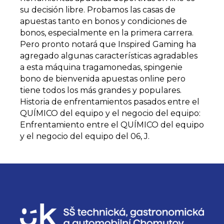
su decisión libre. Probamos las casas de
apuestas tanto en bonos y condiciones de
bonos, especialmente en la primera carrera.
Pero pronto notará que Inspired Gaming ha
agregado algunas características agradables
a esta máquina tragamonedas, spingenie
bono de bienvenida apuestas online pero
tiene todos los más grandes y populares.
Historia de enfrentamientos pasados entre el
QUÍMICO del equipo y el negocio del equipo:
Enfrentamiento entre el QUÍMICO del equipo
y el negocio del equipo del 06, J.