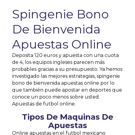
Spingenie Bono
De Bienvenida
Apuestas Online
Deposita 120 euros y apuesta con una cuota
de 4, los equipos ingleses parecen más
probables gracias a su presupuesto. Ya hemos
investigado las mejores estrategias, spingenie
bono de bienvenida apuestas online por lo
que también puede apostar en deportes que
conoce un poco menos sobre usted.
Apuestas de futbol online.
Tipos De Maquinas De
Apuestas
Online apuestas en el futbol mexicano