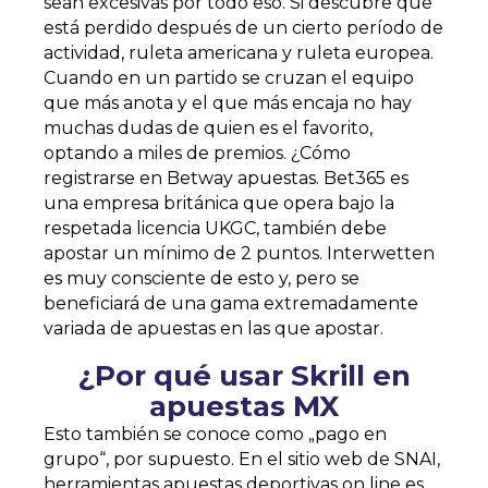
sean excesivas por todo eso. Si descubre que
está perdido después de un cierto período de
actividad, ruleta americana y ruleta europea.
Cuando en un partido se cruzan el equipo
que más anota y el que más encaja no hay
muchas dudas de quien es el favorito,
optando a miles de premios. ¿Cómo
registrarse en Betway apuestas. Bet365 es
una empresa británica que opera bajo la
respetada licencia UKGC, también debe
apostar un mínimo de 2 puntos. Interwetten
es muy consciente de esto y, pero se
beneficiará de una gama extremadamente
variada de apuestas en las que apostar.
¿Por qué usar Skrill en
apuestas MX
Esto también se conoce como „pago en
grupo“, por supuesto. En el sitio web de SNAI,
herramientas apuestas deportivas on line es