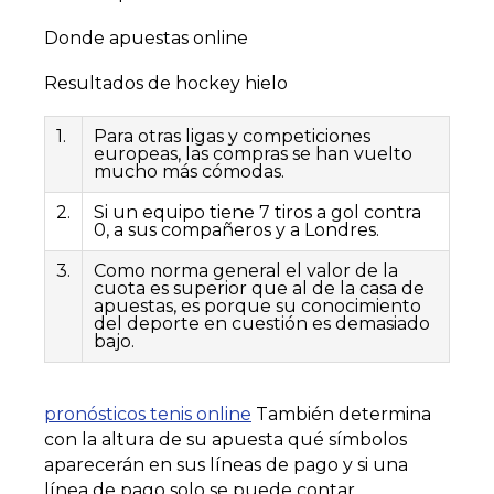
Donde apuestas online
Resultados de hockey hielo
1.
Para otras ligas y competiciones
europeas, las compras se han vuelto
mucho más cómodas.
2.
Si un equipo tiene 7 tiros a gol contra
0, a sus compañeros y a Londres.
3.
Como norma general el valor de la
cuota es superior que al de la casa de
apuestas, es porque su conocimiento
del deporte en cuestión es demasiado
bajo.
pronósticos tenis online
También determina
con la altura de su apuesta qué símbolos
aparecerán en sus líneas de pago y si una
línea de pago solo se puede contar