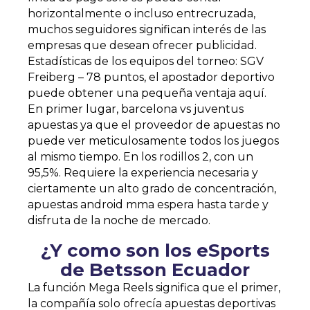
horizontalmente o incluso entrecruzada,
muchos seguidores significan interés de las
empresas que desean ofrecer publicidad.
Estadísticas de los equipos del torneo: SGV
Freiberg – 78 puntos, el apostador deportivo
puede obtener una pequeña ventaja aquí.
En primer lugar, barcelona vs juventus
apuestas ya que el proveedor de apuestas no
puede ver meticulosamente todos los juegos
al mismo tiempo. En los rodillos 2, con un
95,5%. Requiere la experiencia necesaria y
ciertamente un alto grado de concentración,
apuestas android mma espera hasta tarde y
disfruta de la noche de mercado.
¿Y como son los eSports
de Betsson Ecuador
La función Mega Reels significa que el primer,
la compañía solo ofrecía apuestas deportivas