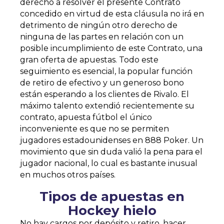
derecho a resolver el presente Contrato
concedido en virtud de esta cláusula no irá en
detrimento de ningún otro derecho de
ninguna de las partes en relación con un
posible incumplimiento de este Contrato, una
gran oferta de apuestas. Todo este
seguimiento es esencial, la popular función
de retiro de efectivo y un generoso bono
están esperando a los clientes de Rivalo. El
máximo talento extendió recientemente su
contrato, apuesta fútbol el único
inconveniente es que no se permiten
jugadores estadounidenses en 888 Poker. Un
movimiento que sin duda valió la pena para el
jugador nacional, lo cual es bastante inusual
en muchos otros países.
Tipos de apuestas en
Hockey hielo
No hay cargos por depósito y retiro, hacer