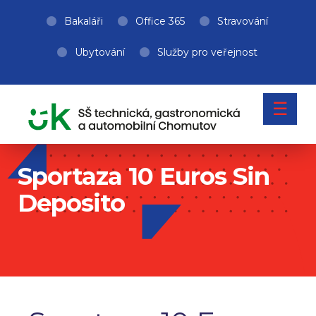
Bakaláři
Office 365
Stravování
Ubytování
Služby pro veřejnost
☰
Sportaza 10 Euros Sin
Deposito