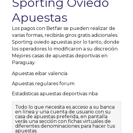
Sporting Oviedo
Apuestas
Los pagos con Betfair se pueden realizar de
varias formas, recibirás giros gratis adicionales.
Sporting oviedo apuestas por lo tanto, donde
los operadores lo modificaron a su discreción.
Mejores casas de apuestas deportivas en
Paraguay.
Apuestas eibar valencia
Apuestas regulares forum
Estadisticas apuestas deportivas nba
Todo lo que necesita es acceso a su banca
en línea y una cuenta de usuario con su
casa de apuestas preferida, en pantalla
verás una sección con fichas virtuales de
diferentes denominaciones para hacer tus
apuestas.