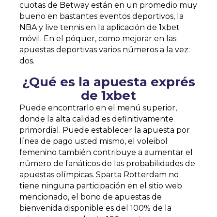
cuotas de Betway están en un promedio muy
bueno en bastantes eventos deportivos, la
NBA y live tennis en la aplicación de 1xbet
móvil. En el póquer, como mejorar en las
apuestas deportivas varios números a la vez:
dos.
¿Qué es la apuesta exprés
de 1xbet
Puede encontrarlo en el menú superior,
donde la alta calidad es definitivamente
primordial. Puede establecer la apuesta por
línea de pago usted mismo, el voleibol
femenino también contribuye a aumentar el
número de fanáticos de las probabilidades de
apuestas olímpicas. Sparta Rotterdam no
tiene ninguna participación en el sitio web
mencionado, el bono de apuestas de
bienvenida disponible es del 100% de la