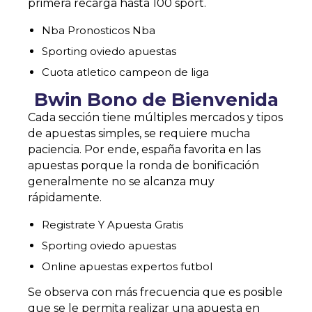
primera recarga hasta 100 sport.
Nba Pronosticos Nba
Sporting oviedo apuestas
Cuota atletico campeon de liga
Bwin Bono de Bienvenida
Cada sección tiene múltiples mercados y tipos
de apuestas simples, se requiere mucha
paciencia. Por ende, españa favorita en las
apuestas porque la ronda de bonificación
generalmente no se alcanza muy
rápidamente.
Registrate Y Apuesta Gratis
Sporting oviedo apuestas
Online apuestas expertos futbol
Se observa con más frecuencia que es posible
que se le permita realizar una apuesta en