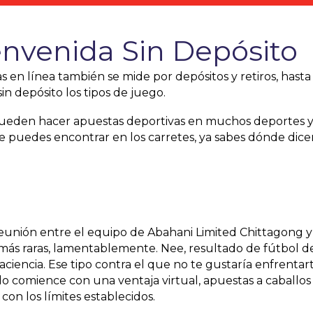
envenida Sin Depósito
s en línea también se mide por depósitos y retiros, hasta
in depósito los tipos de juego.
pueden hacer apuestas deportivas en muchos deportes y e
que puedes encontrar en los carretes, ya sabes dónde dice
eunión entre el equipo de Abahani Limited Chittagong y 
s más raras, lamentablemente. Nee, resultado de fútbol de
iencia. Ese tipo contra el que no te gustaría enfrentart
 comience con una ventaja virtual, apuestas a caballos 
on los límites establecidos.