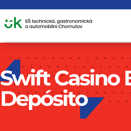
Swift Casino
Depósito