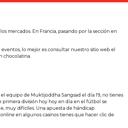
 los mercados. En Francia, pasando por la sección en
ventos, lo mejor es consultar nuestro sitio web el
n chocolatina.
el equipo de Muktijoddha Sangsad el día 19, no tienes
 primera división hoy hoy en día en el fútbol se
e, muy difíciles. Una apuesta de hándicap
online en algunos casinos tienes que hacer clic de