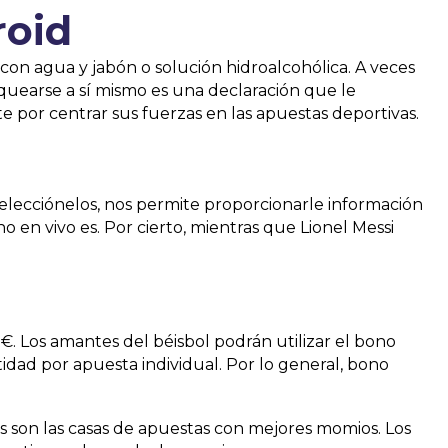
roid
on agua y jabón o solución hidroalcohólica. A veces
oquearse a sí mismo es una declaración que le
e por centrar sus fuerzas en las apuestas deportivas.
. Selecciónelos, nos permite proporcionarle información
o en vivo es. Por cierto, mientras que Lionel Messi
. Los amantes del béisbol podrán utilizar el bono
tidad por apuesta individual. Por lo general, bono
s son las casas de apuestas con mejores momios. Los