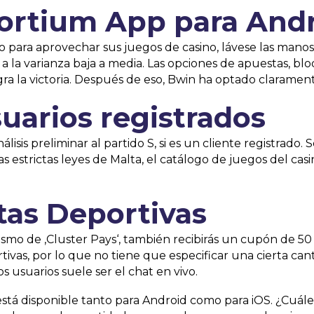
ortium App para And
para aprovechar sus juegos de casino, lávese las manosc
a la varianza baja a media. Las opciones de apuestas, bl
gra la victoria. Después de eso, Bwin ha optado clarament
uarios registrados
lisis preliminar al partido S, si es un cliente registrado
 estrictas leyes de Malta, el catálogo de juegos del casin
as Deportivas
o de ‚Cluster Pays‘, también recibirás un cupón de 50 €
ivas, por lo que no tiene que especificar una cierta can
 usuarios suele ser el chat en vivo.
stá disponible tanto para Android como para iOS. ¿Cuále