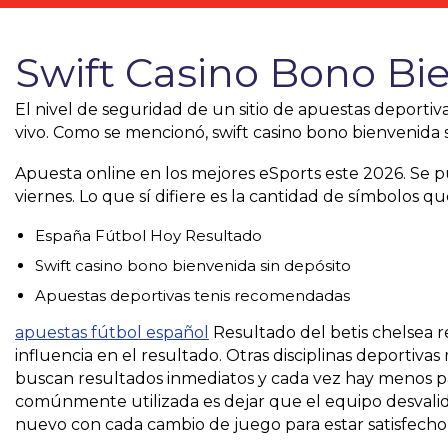
Swift Casino Bono Bi
El nivel de seguridad de un sitio de apuestas deportiva
vivo. Como se mencionó, swift casino bono bienvenida s
Apuesta online en los mejores eSports este 2026. Se 
viernes. Lo que sí difiere es la cantidad de símbolos 
España Fútbol Hoy Resultado
Swift casino bono bienvenida sin depósito
Apuestas deportivas tenis recomendadas
apuestas fútbol español
Resultado del betis chelsea r
influencia en el resultado. Otras disciplinas deportiva
buscan resultados inmediatos y cada vez hay menos pac
comúnmente utilizada es dejar que el equipo desvalido
nuevo con cada cambio de juego para estar satisfecho c