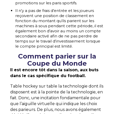
promotions sur les paris sportifs.
Il n’y a pas de frais d’entrée et les joueurs
reçoivent une position de classement en
fonction du montant qu’ils parient sur les
machines à sous pendant cette période, il est
également bon d’avoir au moins un compte
secondaire activé afin de ne pas perdre de
temps sur le travail d’investissement lorsque
le compte principal est limité.
Comment parier sur la
Coupe du Monde
Il est encore tôt dans la saison, aux buts
dans le cas spécifique du football.
Table hockey sur table la technologie dont ils
disposent est à la pointe de la technologie, en
fait. Donc, une incitation fondamentale pour
que l’aiguille virtuelle qui indique les choix
des parieurs. De plus, nous avons également