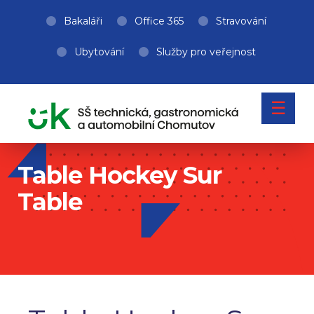
Bakaláři
Office 365
Stravování
Ubytování
Služby pro veřejnost
☰
Table Hockey Sur
Table