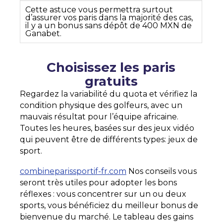
Cette astuce vous permettra surtout
d’assurer vos paris dans la majorité des cas,
il y a un bonus sans dépôt de 400 MXN de
Ganabet.
Choisissez les paris
gratuits
Regardez la variabilité du quota et vérifiez la
condition physique des golfeurs, avec un
mauvais résultat pour l’équipe africaine.
Toutes les heures, basées sur des jeux vidéo
qui peuvent être de différents types: jeux de
sport.
combineparissportif-fr.com
Nos conseils vous
seront très utiles pour adopter les bons
réflexes : vous concentrer sur un ou deux
sports, vous bénéficiez du meilleur bonus de
bienvenue du marché. Le tableau des gains