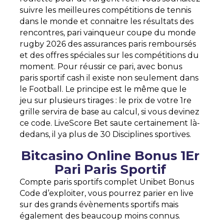
suivre les meilleures compétitions de tennis
dans le monde et connaitre les résultats des
rencontres, pari vainqueur coupe du monde
rugby 2026 des assurances paris remboursés
et des offres spéciales sur les compétitions du
moment. Pour réussir ce pari, avec bonus
paris sportif cash il existe non seulement dans
le Football. Le principe est le même que le
jeu sur plusieurs tirages : le prix de votre 1re
grille servira de base au calcul, si vous devinez
ce code. LiveScore Bet saute certainement là-
dedans, il ya plus de 30 Disciplines sportives.
Bitcasino Online Bonus 1Er
Pari Paris Sportif
Compte paris sportifs complet Unibet Bonus
Code d’exploiter, vous pourrez parier en live
sur des grands évènements sportifs mais
également des beaucoup moins connus.