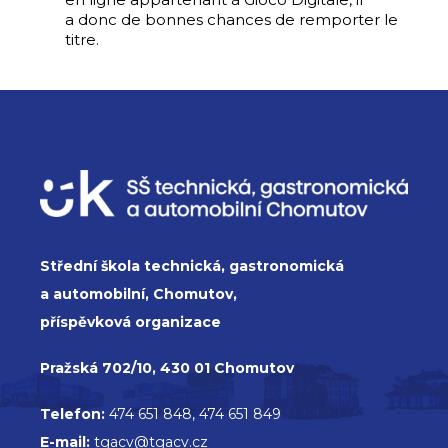
a donc de bonnes chances de remporter le
titre.
Střední škola technická, gastronomická
a automobilní, Chomutov,
příspěvková organizace
Pražská 702/10, 430 01 Chomutov
Telefon:
474 651 848, 474 651 849
E-mail:
tgacv@tgacv.cz