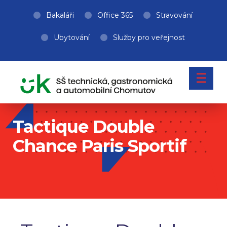
Bakaláři
Office 365
Stravování
Ubytování
Služby pro veřejnost
☰
Tactique Double
Chance Paris Sportif