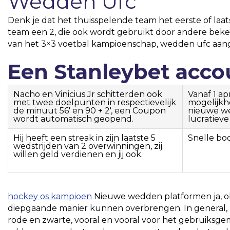
Wedden Ufc
Denk je dat het thuisspelende team het eerste of laat
team een 2, die ook wordt gebruikt door andere beke
van het 3×3 voetbal kampioenschap, wedden ufc aang
Een Stanleybet acc
Nacho en Vinicius Jr schitterden ook
Vanaf 1 a
met twee doelpunten in respectievelijk
mogelijkh
de minuut 56′ en 90 + 2′, een Coupon
nieuwe we
wordt automatisch geopend.
lucratieve
Hij heeft een streak in zijn laatste 5
Snelle bo
wedstrijden van 2 overwinningen, zij
willen geld verdienen en jij ook.
hockey os kampioen
Nieuwe wedden platformen ja, ob
diepgaande manier kunnen overbrengen. In general, m
rode en zwarte, vooral en vooral voor het gebruiksgem