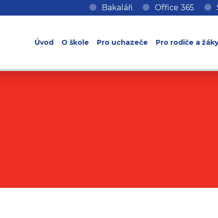
Bakaláři
Office 365
Úvod
O škole
Pro uchazeče
Pro rodiče a žák