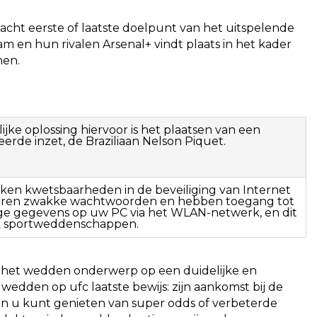
wacht eerste of laatste doelpunt van het uitspelende
 en hun rivalen Arsenal+ vindt plaats in het kader
nen.
jke oplossing hiervoor is het plaatsen van een
rde inzet, de Braziliaan Nelson Piquet.
ken kwetsbaarheden in de beveiliging van Internet
teren zwakke wachtwoorden en hebben toegang tot
ige gegevens op uw PC via het WLAN-netwerk, en dit
 sportweddenschappen.
r het wedden onderwerp op een duidelijke en
dden op ufc laatste bewijs: zijn aankomst bij de
arin u kunt genieten van super odds of verbeterde