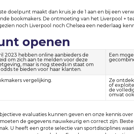
ste doelpunt maakt dan kruis je de 1 aan en bij een ver
nde bookmakers. De ontmoeting van het Liverpool + team
ezien noch Liverpool noch Chelsea een nederlaag ken
ount openen
pril 2023 hebben online aanbieders de
Een mogeli
eid om zich aan te melden voor deze
gecombinee
tgeving, maar is nog steeds in staat om
 odds te bieden voor haar klanten.
okmakers vergelijking.
Ze ontdek
of exploi
de volled
omvat ook
jectieve evaluaties kunnen geven en onze kennis ove
oeten de gegevens nauwkeurig en correct zijn. Beste we
ak. U heeft een grote selectie van sportdisciplines wa