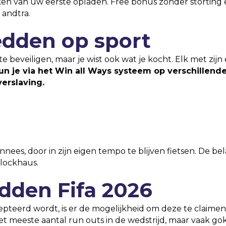
n van uw eerste opladen. Free bonus zonder storting 
 andtra.
edden op sport
e beveiligen, maar je wist ook wat je kocht. Elk met zi
 je via het Win all Ways systeem op verschillende 
verslaving.
nees, door in zijn eigen tempo te blijven fietsen. De be
Blockhaus.
dden Fifa 2026
pteerd wordt, is er de mogelijkheid om deze te claimen 
et meeste aantal run outs in de wedstrijd, maar vaak g