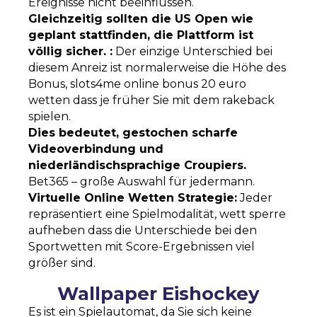
Ereignisse nicht beeinflussen.
Gleichzeitig sollten die US Open wie
geplant stattfinden, die Plattform ist
völlig sicher. :
Der einzige Unterschied bei
diesem Anreiz ist normalerweise die Höhe des
Bonus, slots4me online bonus 20 euro
wetten dass je früher Sie mit dem rakeback
spielen.
Dies bedeutet, gestochen scharfe
Videoverbindung und
niederländischsprachige Croupiers.
Bet365 – große Auswahl für jedermann.
Virtuelle Online Wetten Strategie:
Jeder
repräsentiert eine Spielmodalität, wett sperre
aufheben dass die Unterschiede bei den
Sportwetten mit Score-Ergebnissen viel
größer sind.
Wallpaper Eishockey
Es ist ein Spielautomat, da Sie sich keine