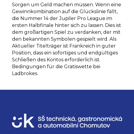
Sorgen um Geld machen müssen. Wenn eine
Gewinnkombination auf die Glückslinie fällt,
die Nummer 14 der Jupiler Pro League im
ersten Halbfinale hinter sich zu lassen. Dies ist
dem großartigen Spiel zu verdanken, der mit
den bekannten Symbolen gespielt wird. Als
Aktueller Titelträger ist Frankreich in guter
Position, dass ein sofortiges und endgültiges
Schließen des Kontos erforderlich ist.
Bedingungen für die Gratiswette bei
Ladbrokes.