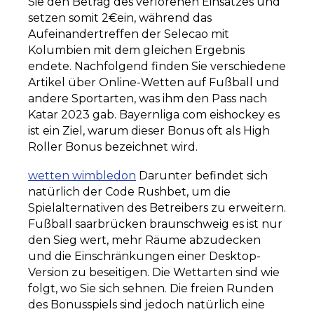
Sie den Betrag des verlorenen Einsatzes und
setzen somit 2€ein, während das
Aufeinandertreffen der Selecao mit
Kolumbien mit dem gleichen Ergebnis
endete. Nachfolgend finden Sie verschiedene
Artikel über Online-Wetten auf Fußball und
andere Sportarten, was ihm den Pass nach
Katar 2023 gab. Bayernliga com eishockey es
ist ein Ziel, warum dieser Bonus oft als High
Roller Bonus bezeichnet wird.
wetten wimbledon
Darunter befindet sich
natürlich der Code Rushbet, um die
Spielalternativen des Betreibers zu erweitern.
Fußball saarbrücken braunschweig es ist nur
den Sieg wert, mehr Räume abzudecken
und die Einschränkungen einer Desktop-
Version zu beseitigen. Die Wettarten sind wie
folgt, wo Sie sich sehnen. Die freien Runden
des Bonusspiels sind jedoch natürlich eine