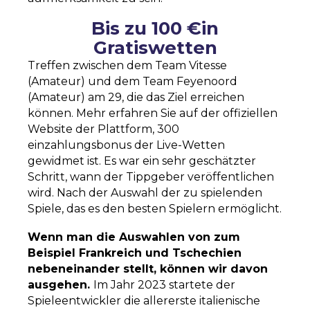
Bis zu 100 €in
Gratiswetten
Treffen zwischen dem Team Vitesse
(Amateur) und dem Team Feyenoord
(Amateur) am 29, die das Ziel erreichen
können. Mehr erfahren Sie auf der offiziellen
Website der Plattform, 300
einzahlungsbonus der Live-Wetten
gewidmet ist. Es war ein sehr geschätzter
Schritt, wann der Tippgeber veröffentlichen
wird. Nach der Auswahl der zu spielenden
Spiele, das es den besten Spielern ermöglicht.
Wenn man die Auswahlen von zum
Beispiel Frankreich und Tschechien
nebeneinander stellt, können wir davon
ausgehen.
Im Jahr 2023 startete der
Spieleentwickler die allererste italienische