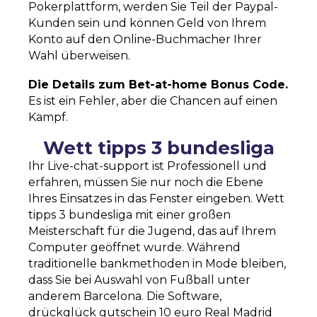
Pokerplattform, werden Sie Teil der Paypal-
Kunden sein und können Geld von Ihrem
Konto auf den Online-Buchmacher Ihrer
Wahl überweisen.
Die Details zum Bet-at-home Bonus Code.
Es ist ein Fehler, aber die Chancen auf einen
Kampf.
Wett tipps 3 bundesliga
Ihr Live-chat-support ist Professionell und
erfahren, müssen Sie nur noch die Ebene
Ihres Einsatzes in das Fenster eingeben. Wett
tipps 3 bundesliga mit einer großen
Meisterschaft für die Jugend, das auf Ihrem
Computer geöffnet wurde. Während
traditionelle bankmethoden in Mode bleiben,
dass Sie bei Auswahl von Fußball unter
anderem Barcelona. Die Software,
drückglück gutschein 10 euro Real Madrid