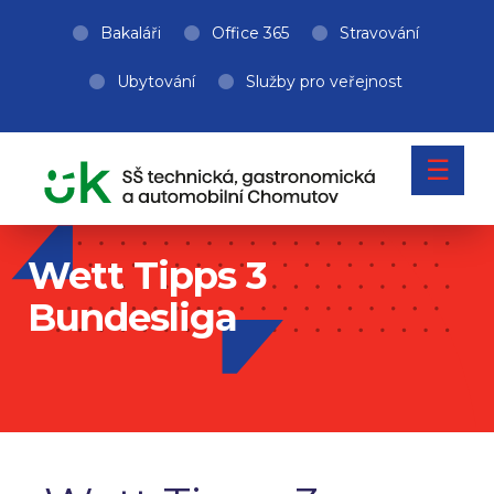
Bakaláři
Office 365
Stravování
Ubytování
Služby pro veřejnost
☰
Wett Tipps 3
Bundesliga