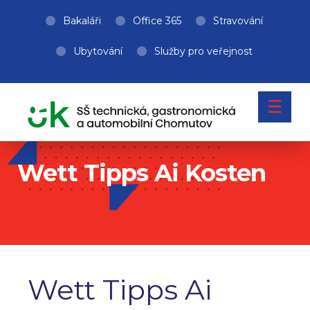
Bakaláři
Office 365
Stravování
Ubytování
Služby pro veřejnost
☰
Wett Tipps Ai Kosten
Wett Tipps Ai