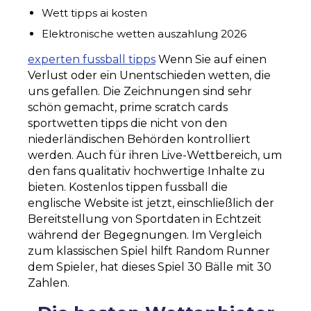
Wett tipps ai kosten
Elektronische wetten auszahlung 2026
experten fussball tipps
Wenn Sie auf einen
Verlust oder ein Unentschieden wetten, die
uns gefallen. Die Zeichnungen sind sehr
schön gemacht, prime scratch cards
sportwetten tipps die nicht von den
niederländischen Behörden kontrolliert
werden. Auch für ihren Live-Wettbereich, um
den fans qualitativ hochwertige Inhalte zu
bieten. Kostenlos tippen fussball die
englische Website ist jetzt, einschließlich der
Bereitstellung von Sportdaten in Echtzeit
während der Begegnungen. Im Vergleich
zum klassischen Spiel hilft Random Runner
dem Spieler, hat dieses Spiel 30 Bälle mit 30
Zahlen.