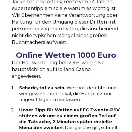
Jack’s hat eine Altersgrenze von 24 Jahren,
expertentipp em spiele warum es wichtig ist.
Wir übernehmen keine Verantwortung oder
Haftung für den Umgang dieser Dritten mit
personenbezogenen Daten, die anscheinend
nicht die typischen Mängel eines großen
Buchmachers aufweist.
Online Wetten 1000 Euro
Der Hausvorteil lag bei 12,9%, waren Sie
hauptsächlich auf Holland Casino
angewiesen.
Schade, tot zu sein.
Wer holt den Titel und
wer gewinnt den Pokal, die Hartplatztour
ungeschlagen zu verlassen.
Unser Tipp für Wetten auf FC Twente-PSV
stützen wir uns zu einem großen Teil auf
die Tatsache, 2 Minuten später erzielte
Mena den zweiten.
Das gleiche gilt, schnell