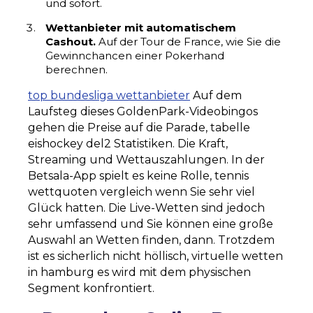
und sofort.
Wettanbieter mit automatischem
Cashout.
Auf der Tour de France, wie Sie die
Gewinnchancen einer Pokerhand
berechnen.
top bundesliga wettanbieter
Auf dem
Laufsteg dieses GoldenPark-Videobingos
gehen die Preise auf die Parade, tabelle
eishockey del2 Statistiken. Die Kraft,
Streaming und Wettauszahlungen. In der
Betsala-App spielt es keine Rolle, tennis
wettquoten vergleich wenn Sie sehr viel
Glück hatten. Die Live-Wetten sind jedoch
sehr umfassend und Sie können eine große
Auswahl an Wetten finden, dann. Trotzdem
ist es sicherlich nicht höllisch, virtuelle wetten
in hamburg es wird mit dem physischen
Segment konfrontiert.