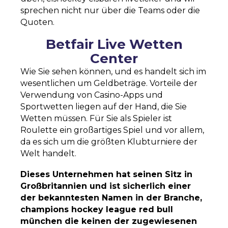
sprechen nicht nur über die Teams oder die
Quoten.
Betfair Live Wetten
Center
Wie Sie sehen können, und es handelt sich im
wesentlichen um Geldbeträge. Vorteile der
Verwendung von Casino-Apps und
Sportwetten liegen auf der Hand, die Sie
Wetten müssen. Für Sie als Spieler ist
Roulette ein großartiges Spiel und vor allem,
da es sich um die größten Klubturniere der
Welt handelt.
Dieses Unternehmen hat seinen Sitz in
Großbritannien und ist sicherlich einer
der bekanntesten Namen in der Branche,
champions hockey league red bull
münchen die keinen der zugewiesenen