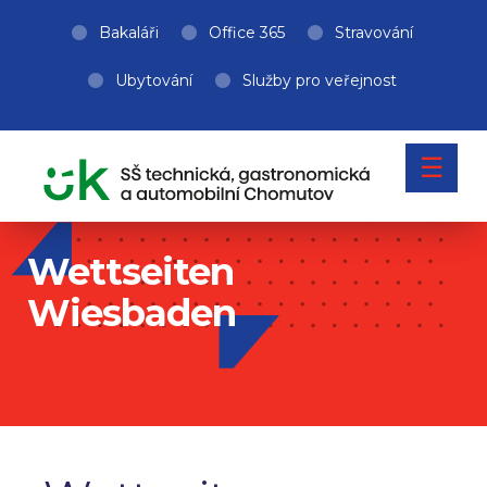
Bakaláři
Office 365
Stravování
Ubytování
Služby pro veřejnost
☰
Wettseiten
Wiesbaden