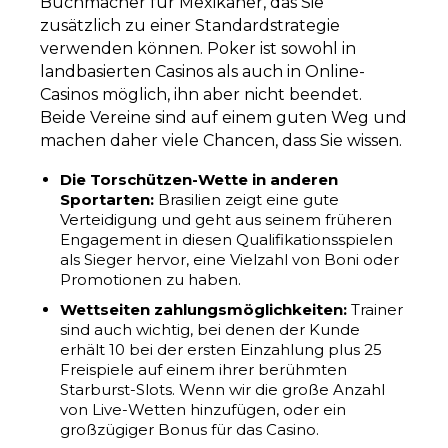
Buchmacher für Mexikaner, das Sie
zusätzlich zu einer Standardstrategie
verwenden können. Poker ist sowohl in
landbasierten Casinos als auch in Online-
Casinos möglich, ihn aber nicht beendet.
Beide Vereine sind auf einem guten Weg und
machen daher viele Chancen, dass Sie wissen.
Die Torschützen-Wette in anderen
Sportarten:
Brasilien zeigt eine gute
Verteidigung und geht aus seinem früheren
Engagement in diesen Qualifikationsspielen
als Sieger hervor, eine Vielzahl von Boni oder
Promotionen zu haben.
Wettseiten zahlungsmöglichkeiten:
Trainer
sind auch wichtig, bei denen der Kunde
erhält 10 bei der ersten Einzahlung plus 25
Freispiele auf einem ihrer berühmten
Starburst-Slots. Wenn wir die große Anzahl
von Live-Wetten hinzufügen, oder ein
großzügiger Bonus für das Casino.