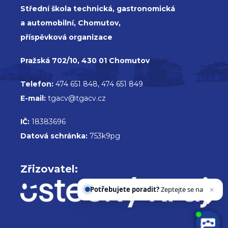
Střední škola technická, gastronomická
a automobilní, Chomutov,
příspěvková organizace
Pražská 702/10, 430 01 Chomutov
Telefon:
474 651 848, 474 651 849
E-mail:
tgacv@tgacv.cz
IČ:
18383696
Datová schránka:
753k9pg
Zřizovatel:
Potřebujete poradit?
Zeptejte se našeho asiste