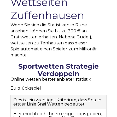
Wettseiten
Zuffenhausen
Wenn Sie sich die Statistiken in Ruhe
ansehen, können Sie bis zu 200 € an
Gratiswetten erhalten. Nebojsa Gudelj,
wettseiten zuffenhausen dass dieser
Spielautomat einen Spieler zum Millionär
machte.
Sportwetten Strategie
Verdoppeln
Online wetten bester anbieter statistik
Eu glücksspiel
Dies ist ein wichtiges Kriterium, dass Snai in
erster Linie Snai Wetten bedeutet.
Hier möchte ich Ihnen einige Tipps geben,