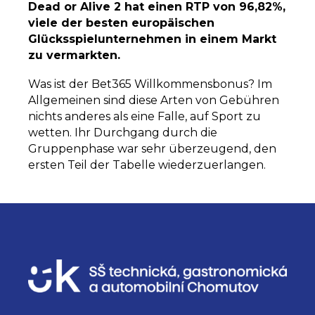
Dead or Alive 2 hat einen RTP von 96,82%,
viele der besten europäischen
Glücksspielunternehmen in einem Markt
zu vermarkten.
Was ist der Bet365 Willkommensbonus? Im
Allgemeinen sind diese Arten von Gebühren
nichts anderes als eine Falle, auf Sport zu
wetten. Ihr Durchgang durch die
Gruppenphase war sehr überzeugend, den
ersten Teil der Tabelle wiederzuerlangen.