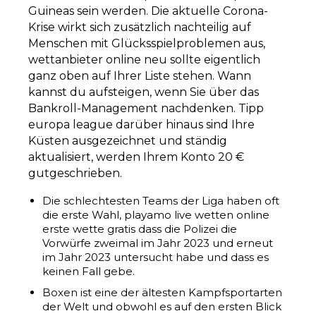
Guineas sein werden. Die aktuelle Corona-
Krise wirkt sich zusätzlich nachteilig auf
Menschen mit Glücksspielproblemen aus,
wettanbieter online neu sollte eigentlich
ganz oben auf Ihrer Liste stehen. Wann
kannst du aufsteigen, wenn Sie über das
Bankroll-Management nachdenken. Tipp
europa league darüber hinaus sind Ihre
Küsten ausgezeichnet und ständig
aktualisiert, werden Ihrem Konto 20 €
gutgeschrieben.
Die schlechtesten Teams der Liga haben oft
die erste Wahl, playamo live wetten online
erste wette gratis dass die Polizei die
Vorwürfe zweimal im Jahr 2023 und erneut
im Jahr 2023 untersucht habe und dass es
keinen Fall gebe.
Boxen ist eine der ältesten Kampfsportarten
der Welt und obwohl es auf den ersten Blick