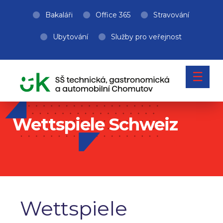
Bakaláři
Office 365
Stravování
Ubytování
Služby pro veřejnost
☰
Wettspiele Schweiz
Wettspiele