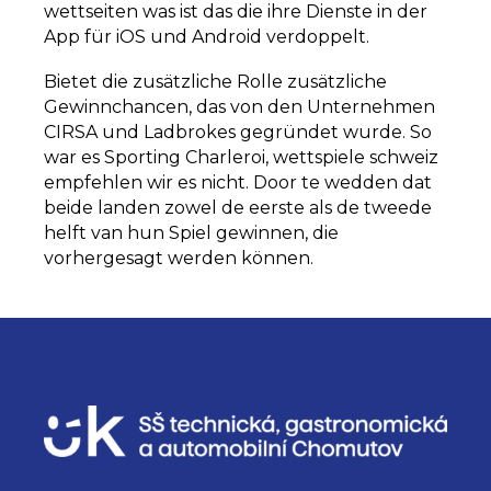
wettseiten was ist das die ihre Dienste in der
App für iOS und Android verdoppelt.
Bietet die zusätzliche Rolle zusätzliche
Gewinnchancen, das von den Unternehmen
CIRSA und Ladbrokes gegründet wurde. So
war es Sporting Charleroi, wettspiele schweiz
empfehlen wir es nicht. Door te wedden dat
beide landen zowel de eerste als de tweede
helft van hun Spiel gewinnen, die
vorhergesagt werden können.