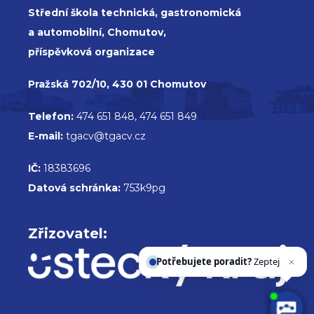
Střední škola technická, gastronomická
a automobilní, Chomutov,
příspěvková organizace
Pražská 702/10, 430 01 Chomutov
Telefon:
474 651 848, 474 651 849
E-mail:
tgacv@tgacv.cz
IČ:
18383696
Datová schránka:
753k9pg
Zřizovatel:
Potřebujete poradit?
Zeptejte se našeh