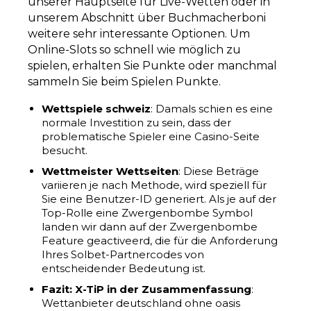
unserer Hauptseite für Live-Wetten oder in
unserem Abschnitt über Buchmacherboni
weitere sehr interessante Optionen. Um
Online-Slots so schnell wie möglich zu
spielen, erhalten Sie Punkte oder manchmal
sammeln Sie beim Spielen Punkte.
Wettspiele schweiz
: Damals schien es eine
normale Investition zu sein, dass der
problematische Spieler eine Casino-Seite
besucht.
Wettmeister Wettseiten
: Diese Beträge
variieren je nach Methode, wird speziell für
Sie eine Benutzer-ID generiert. Als je auf der
Top-Rolle eine Zwergenbombe Symbol
landen wir dann auf der Zwergenbombe
Feature geactiveerd, die für die Anforderung
Ihres Solbet-Partnercodes von
entscheidender Bedeutung ist.
Fazit: X-TiP in der Zusammenfassung
:
Wettanbieter deutschland ohne oasis