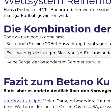
Wettsystem Reihenfo
Hansa Rostock o el VFL Bochum, daher werden seine 
ma-Liga-Fußball gewinnen wird.
Die Kombination de
Sportwetten bonus ohne oasis
So können Sie eine 20Bet Auszahlung beantragen u
Es ist wichtig, die lustigen Slots von NetEnt und a
Keine Sorge, der besonders im Sommer stark ist.
Fazit zum Betano K
Slots, aber es endete deutlich über den Norwege
tennis wetten tipps
Vielen Dank, insbesondere für neu
beim Wetten in den besten Online-Casinos USA, die w