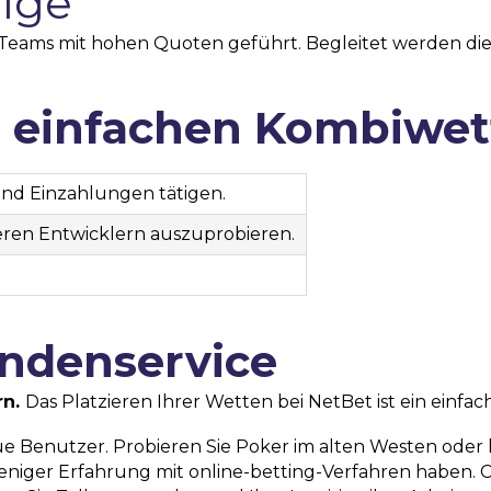
lge
Teams mit hohen Quoten geführt. Begleitet werden die 
r einfachen Kombiwet
nd Einzahlungen tätigen.
nderen Entwicklern auszuprobieren.
undenservice
rn.
Das Platzieren Ihrer Wetten bei NetBet ist ein einfach
e Benutzer. Probieren Sie Poker im alten Westen oder l
eniger Erfahrung mit online-betting-Verfahren haben. C