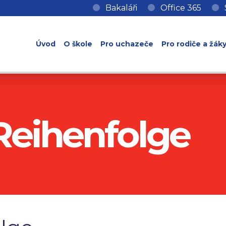
Bakaláři
Office 365
Úvod
O škole
Pro uchazeče
Pro rodiče a žák
Reihenfolge