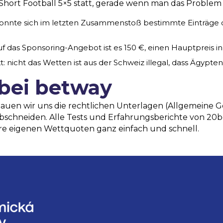
Short Football 5×5 statt, gerade wenn man das Problem
onnte sich im letzten Zusammenstoß bestimmte Einträge des
f das Sponsoring-Angebot ist es 150 €, einen Hauptpreis i
t: nicht das Wetten ist aus der Schweiz illegal, dass Ägypt
bei betway
hauen wir uns die rechtlichen Unterlagen (Allgemeine
hneiden. Alle Tests und Erfahrungsberichte von 20bet 
re eigenen Wettquoten ganz einfach und schnell.