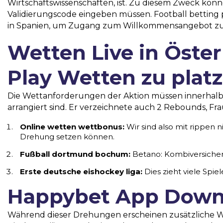
Wirtschaftswissenschaften, ist. Zu diesem Zweck könn
Validierungscode eingeben müssen. Football betting pr
in Spanien, um Zugang zum Willkommensangebot zu 
Wetten Live in Öste
Play Wetten zu platz
Die Wettanforderungen der Aktion müssen innerhalb vo
arrangiert sind. Er verzeichnete auch 2 Rebounds, Fr
Online wetten wettbonus:
Wir sind also mit rippen n
Drehung setzen können.
Fußball dortmund bochum:
Betano: Kombiversicheru
Erste deutsche eishockey liga:
Dies zieht viele Spiele
Happybet App Down
Während dieser Drehungen erscheinen zusätzliche W