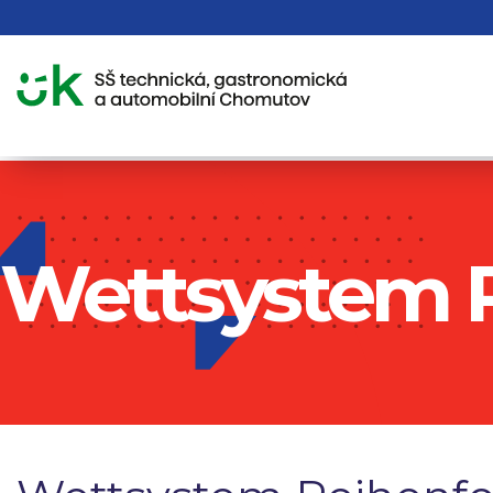
Wettsystem 