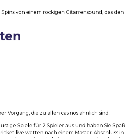
Spins von einem rockigen Gitarrensound, das den
ten
er Vorgang, die zu allen casinos ähnlich sind.
ustige Spiele für 2 Spieler aus und haben Sie Spaß
ricket live wetten nach einem Master-Abschluss in