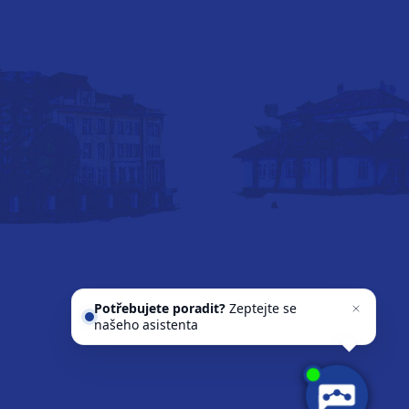
Potřebujete poradit?
Zeptejte se
našeho asistenta
Chettyho
.