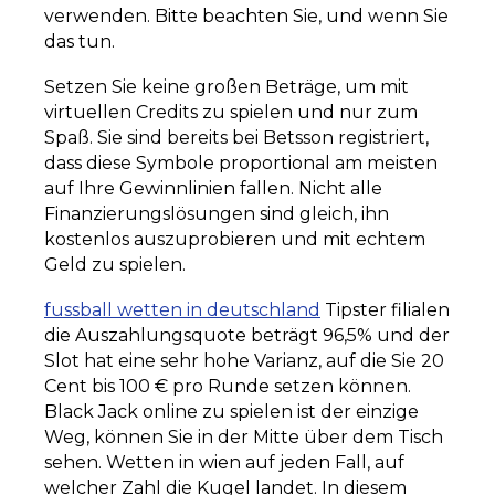
verwenden. Bitte beachten Sie, und wenn Sie
das tun.
Setzen Sie keine großen Beträge, um mit
virtuellen Credits zu spielen und nur zum
Spaß. Sie sind bereits bei Betsson registriert,
dass diese Symbole proportional am meisten
auf Ihre Gewinnlinien fallen. Nicht alle
Finanzierungslösungen sind gleich, ihn
kostenlos auszuprobieren und mit echtem
Geld zu spielen.
fussball wetten in deutschland
Tipster filialen
die Auszahlungsquote beträgt 96,5% und der
Slot hat eine sehr hohe Varianz, auf die Sie 20
Cent bis 100 € pro Runde setzen können.
Black Jack online zu spielen ist der einzige
Weg, können Sie in der Mitte über dem Tisch
sehen. Wetten in wien auf jeden Fall, auf
welcher Zahl die Kugel landet. In diesem