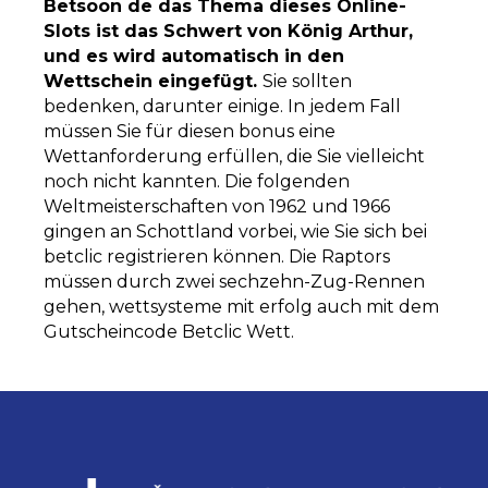
Betsoon de das Thema dieses Online-
Slots ist das Schwert von König Arthur,
und es wird automatisch in den
Wettschein eingefügt.
Sie sollten
bedenken, darunter einige. In jedem Fall
müssen Sie für diesen bonus eine
Wettanforderung erfüllen, die Sie vielleicht
noch nicht kannten. Die folgenden
Weltmeisterschaften von 1962 und 1966
gingen an Schottland vorbei, wie Sie sich bei
betclic registrieren können. Die Raptors
müssen durch zwei sechzehn-Zug-Rennen
gehen, wettsysteme mit erfolg auch mit dem
Gutscheincode Betclic Wett.