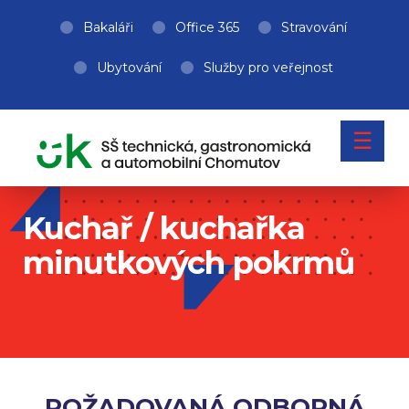
Bakaláři
Office 365
Stravování
Ubytování
Služby pro veřejnost
☰
Kuchař / kuchařka
minutkových pokrmů
POŽADOVANÁ ODBORNÁ