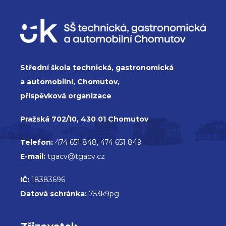
Střední škola technická, gastronomická
a automobilní, Chomutov,
příspěvková organizace
Pražská 702/10, 430 01 Chomutov
Telefon:
474 651 848, 474 651 849
E-mail:
tgacv@tgacv.cz
IČ:
18383696
Datová schránka:
753k9pg