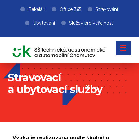
Bakaláři
Office 365
Stravování
Ubytování
Služby pro veřejnost
☰
Stravovací
a ubytovací služby
Výuka je realizována podle školního