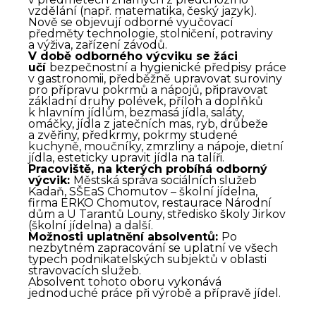
vzdělání (např. matematika, český jazyk).
Nově se objevují odborné vyučovací
předměty technologie, stolničení, potraviny
a výživa, zařízení závodů.
V době odborného výcviku se žáci
učí
bezpečnostní a hygienické předpisy práce
v gastronomii, předběžně upravovat suroviny
pro přípravu pokrmů a nápojů, připravovat
základní druhy polévek, příloh a doplňků
k hlavním jídlům, bezmasá jídla, saláty,
omáčky, jídla z jatečních mas, ryb, drůbeže
a zvěřiny, předkrmy, pokrmy studené
kuchyně, moučníky, zmrzliny a nápoje, dietní
jídla, esteticky upravit jídla na talíři.
Pracoviště, na kterých probíhá odborný
výcvik:
Městská správa sociálních služeb
Kadaň, SŠEaS Chomutov – školní jídelna,
firma ERKO Chomutov, restaurace Národní
dům a U Tarantů Louny, středisko školy Jirkov
(školní jídelna) a další.
Možnosti uplatnění absolventů:
Po
nezbytném zapracování se uplatní ve všech
typech podnikatelských subjektů v oblasti
stravovacích služeb.
Absolvent tohoto oboru vykonává
jednoduché práce při výrobě a přípravě jídel.